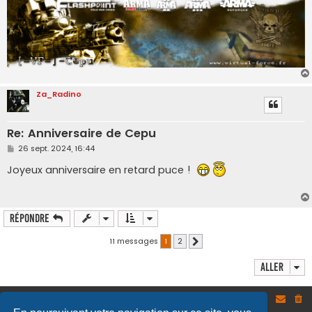
Za_Radino
Re: Anniversaire de Cepu
M
26 sept. 2024, 16:44
e
s
Joyeux anniversaire en retard puce !
​​​​​​​
s
a
g
e
Répondre
11 messages
1
2
Suivant
Aller
Site
Accueil du forum