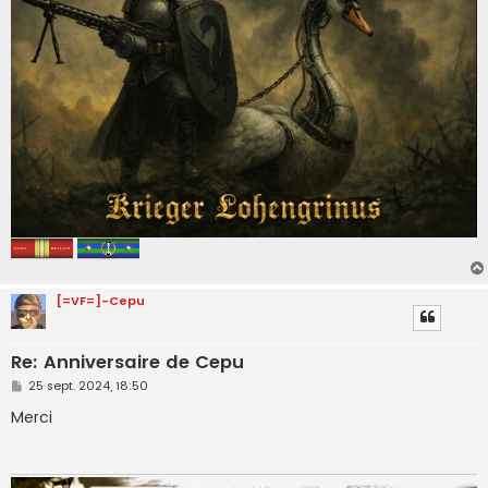
[=VF=]-Cepu
Re: Anniversaire de Cepu
M
25 sept. 2024, 18:50
e
s
Merci
s
a
g
e