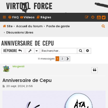
Virtual Force
FAQ
Videos
Règles
R
Site
Accueil du forum
Poste de garde
e
Discussions Libres
c
Anniversaire de Cepu
h
Rechercher
Recherche a
Répondre
e
r
11 messages
1
2
Suivant
c
Mogwaii
h
e
Anniversaire de Cepu
r
M
20 sept. 2024, 21:56
e
s
s
a
g
e