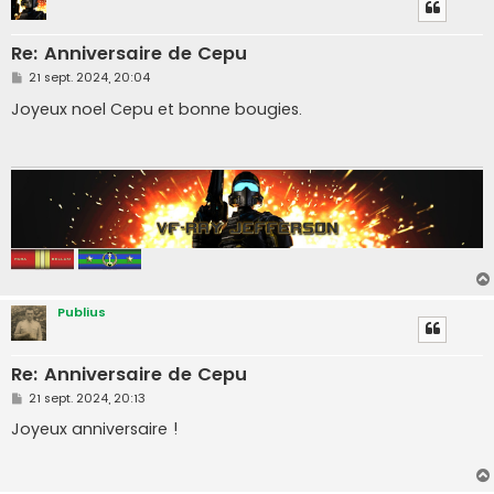
Re: Anniversaire de Cepu
M
21 sept. 2024, 20:04
e
s
Joyeux noel Cepu et bonne bougies.
s
a
g
e
Publius
Re: Anniversaire de Cepu
M
21 sept. 2024, 20:13
e
s
Joyeux anniversaire !
s
a
g
e