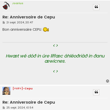
Joarius
Re: Anniversaire de Cepu
M
21 sept. 2024, 20:47
e
s
Bon anniversaire CEPU.
s
a
g
e
<>
Hwæt wé dóð in úre líffæc áhléoðriàð in ðanu
æwicnes.
<>
[=VF=]-Cepu
Re: Anniversaire de Cepu
M
25 sept. 2024, 10:54