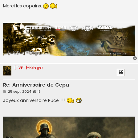
e
s
Merci les copains.
s
a
g
e
[=VF=]-Krieger
Re: Anniversaire de Cepu
M
25 sept. 2024, 18:19
e
s
Joyeux anniversaire Puce !!!
s
a
g
e