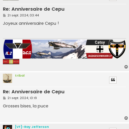
Re: Anniversaire de Cepu
M
21 sept. 2024, 03:44
e
s
Joyeux anniversaire Cepu !
s
a
g
e
tribal
Re: Anniversaire de Cepu
M
21 sept. 2024, 13:19
e
s
Grosses bises, la puce
s
a
g
e
[VF]-Ray Jefferson