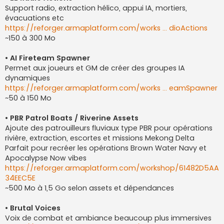
Support radio, extraction hélico, appui IA, mortiers,
évacuations etc
https://reforger.armaplatform.com/works ... dioActions
~150 à 300 Mo
• AI Fireteam Spawner
Permet aux joueurs et GM de créer des groupes IA
dynamiques
https://reforger.armaplatform.com/works ... eamSpawner
~50 à 150 Mo
• PBR Patrol Boats / Riverine Assets
Ajoute des patrouilleurs fluviaux type PBR pour opérations
rivière, extraction, escortes et missions Mekong Delta
Parfait pour recréer les opérations Brown Water Navy et
Apocalypse Now vibes
https://reforger.armaplatform.com/workshop/61482D5AA
34EEC5E
~500 Mo à 1,5 Go selon assets et dépendances
• Brutal Voices
Voix de combat et ambiance beaucoup plus immersives