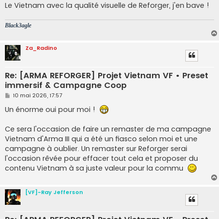
Le Vietnam avec la qualité visuelle de Reforger, j'en bave !
Black3agle
Za_Radino
Re: [ARMA REFORGER] Projet Vietnam VF • Preset
immersif & Campagne Coop
M
10 mai 2026, 17:57
e
s
Un énorme oui pour moi !
s
a
g
Ce sera l'occasion de faire un remaster de ma campagne
e
Vietnam d'Arma III qui a été un fiasco selon moi et une
campagne à oublier. Un remaster sur Reforger serai
l'occasion rêvée pour effacer tout cela et proposer du
contenu Vietnam à sa juste valeur pour la commu
[VF]-Ray Jefferson