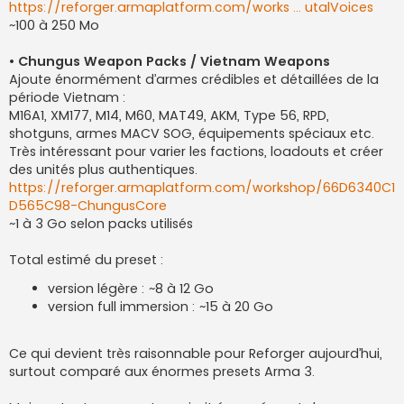
https://reforger.armaplatform.com/works ... utalVoices
~100 à 250 Mo
• Chungus Weapon Packs / Vietnam Weapons
Ajoute énormément d’armes crédibles et détaillées de la
période Vietnam :
M16A1, XM177, M14, M60, MAT49, AKM, Type 56, RPD,
shotguns, armes MACV SOG, équipements spéciaux etc.
Très intéressant pour varier les factions, loadouts et créer
des unités plus authentiques.
https://reforger.armaplatform.com/workshop/66D6340C1
D565C98-ChungusCore
~1 à 3 Go selon packs utilisés
Total estimé du preset :
version légère : ~8 à 12 Go
version full immersion : ~15 à 20 Go
Ce qui devient très raisonnable pour Reforger aujourd’hui,
surtout comparé aux énormes presets Arma 3.