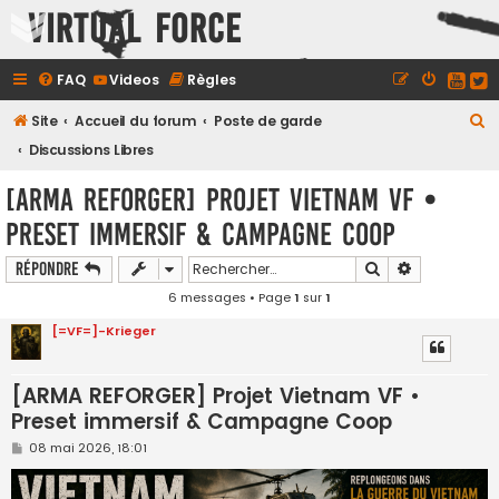
Virtual Force
FAQ
Videos
Règles
R
Site
Accueil du forum
Poste de garde
e
Discussions Libres
c
[ARMA REFORGER] Projet Vietnam VF •
h
Preset immersif & Campagne Coop
e
r
Rechercher
Recherche a
Répondre
c
6 messages • Page
1
sur
1
h
[=VF=]-Krieger
e
r
[ARMA REFORGER] Projet Vietnam VF •
Preset immersif & Campagne Coop
M
08 mai 2026, 18:01
e
s
s