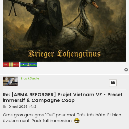
Black3agle
Re: [ARMA REFORGER] Projet Vietnam VF • Preset
immersif & Campagne Coop
M
10 mai 2026, 14:12
e
s
Gros gros gros gros "Oui" pour moi. Très très hâte. Et bien
s
évidemment, Pack full immersion
a
g
e