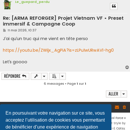
Le_guepard_perdu
Re: [ARMA REFORGER] Projet Vietnam VF • Preset
immersif & Campagne Coop
M
11 mai 2026, 10:37
e
s
J’ai qu’un truc qui me vient en tête perso
s
a
g
https://youtu.be/ZWijx_AgPiA?is=zLPu1wURwAVl-hg0
e
Let’s goooo
Répondre
6 messages • Page
1
sur
1
Aller
Site
Accueil du forum
En poursuivant votre navigation sur ce site, vous
Développé par
phpBB
® Forum Software © phpBB Limited
♦ © 2019
Virtual Force
♦
acceptez l’utilisation de cookies vous permettant
Communauté Steam
♦
Unité Arma3
♦
Confidentialité
♦
Conditions
♦
Flat Style by
de bénéficier d’une expérience de navigation
Ian Bradley
♦ Adapté par
Mogwaii
&
Catsy
.