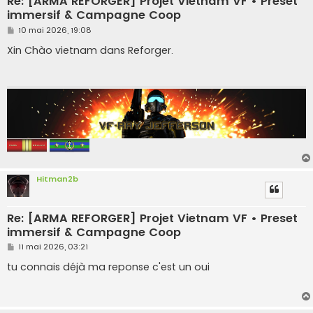
Re: [ARMA REFORGER] Projet Vietnam VF • Preset
immersif & Campagne Coop
M
10 mai 2026, 19:08
e
s
Xin Chào vietnam dans Reforger.
s
a
g
e
Hitman2b
Re: [ARMA REFORGER] Projet Vietnam VF • Preset
immersif & Campagne Coop
M
11 mai 2026, 03:21
e
s
tu connais déjà ma reponse c'est un oui
s
a
g
e