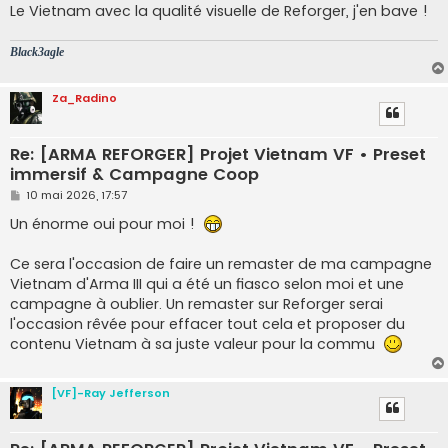
Le Vietnam avec la qualité visuelle de Reforger, j'en bave !
Black3agle
Za_Radino
Re: [ARMA REFORGER] Projet Vietnam VF • Preset
immersif & Campagne Coop
M
10 mai 2026, 17:57
e
s
Un énorme oui pour moi !
s
a
g
Ce sera l'occasion de faire un remaster de ma campagne
e
Vietnam d'Arma III qui a été un fiasco selon moi et une
campagne à oublier. Un remaster sur Reforger serai
l'occasion rêvée pour effacer tout cela et proposer du
contenu Vietnam à sa juste valeur pour la commu
[VF]-Ray Jefferson