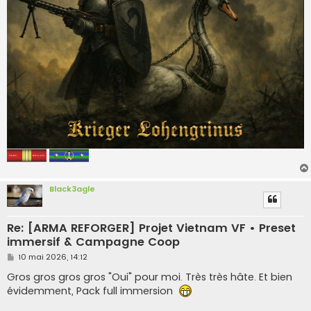
Black3agle
Re: [ARMA REFORGER] Projet Vietnam VF • Preset
immersif & Campagne Coop
M
10 mai 2026, 14:12
e
s
Gros gros gros gros "Oui" pour moi. Très très hâte. Et bien
s
évidemment, Pack full immersion
a
g
e