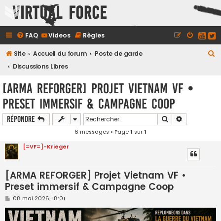
Virtual Force
FAQ
Videos
Règles
R
Site
Accueil du forum
Poste de garde
e
Discussions Libres
c
[ARMA REFORGER] Projet Vietnam VF •
h
Preset immersif & Campagne Coop
e
r
Rechercher
Recherche a
Répondre
c
6 messages • Page
1
sur
1
h
[=VF=]-Krieger
e
r
[ARMA REFORGER] Projet Vietnam VF •
Preset immersif & Campagne Coop
M
08 mai 2026, 18:01
e
s
s