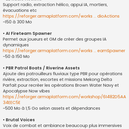
Support radio, extraction hélico, appui IA, mortiers,
évacuations etc
https://reforger.armaplatform.com/works ... dioActions
~150 à 300 Mo
• AI Fireteam Spawner
Permet aux joueurs et GM de créer des groupes IA
dynamiques
https://reforger.armaplatform.com/works ... eamSpawner
~50 à 150 Mo
• PBR Patrol Boats / Riverine Assets
Ajoute des patrouilleurs fluviaux type PBR pour opérations
rivière, extraction, escortes et missions Mekong Delta
Parfait pour recréer les opérations Brown Water Navy et
Apocalypse Now vibes
https://reforger.armaplatform.com/workshop/61482D5AA
34EEC5E
~500 Mo à 1,5 Go selon assets et dépendances
• Brutal Voices
Voix de combat et ambiance beaucoup plus immersives