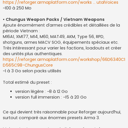
https://reforger.armaplatform.com/works ... utalVoices
~100 à 250 Mo
• Chungus Weapon Packs / Vietnam Weapons
Ajoute énormément d’armes crédibles et détaillées de la
période Vietnam :
M16A1, XM177, M14, M60, MAT49, AKM, Type 56, RPD,
shotguns, armes MACV SOG, équipements spéciaux etc.
Très intéressant pour varier les factions, loadouts et créer
des unités plus authentiques.
https://reforger.armaplatform.com/workshop/66D6340C1
D565C98-ChungusCore
~1 à 3 Go selon packs utilisés
Total estimé du preset :
version légère : ~8 à 12 Go
version full immersion : ~15 à 20 Go
Ce qui devient très raisonnable pour Reforger aujourd’hui,
surtout comparé aux énormes presets Arma 3.