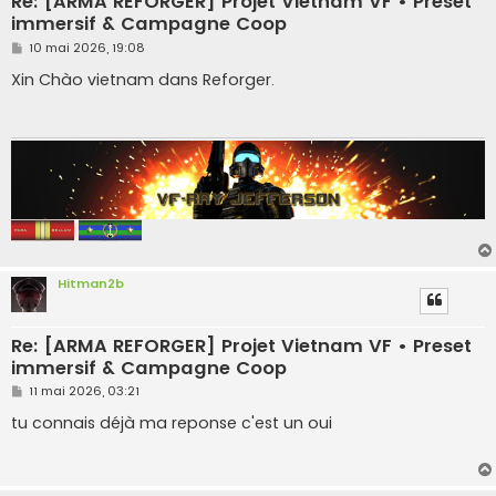
Re: [ARMA REFORGER] Projet Vietnam VF • Preset
immersif & Campagne Coop
M
10 mai 2026, 19:08
e
s
Xin Chào vietnam dans Reforger.
s
a
g
e
Hitman2b
Re: [ARMA REFORGER] Projet Vietnam VF • Preset
immersif & Campagne Coop
M
11 mai 2026, 03:21
e
s
tu connais déjà ma reponse c'est un oui
s
a
g
e