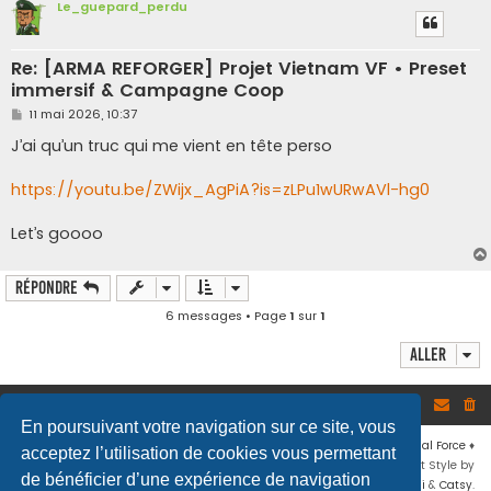
Le_guepard_perdu
Re: [ARMA REFORGER] Projet Vietnam VF • Preset
immersif & Campagne Coop
M
11 mai 2026, 10:37
e
s
J’ai qu’un truc qui me vient en tête perso
s
a
g
https://youtu.be/ZWijx_AgPiA?is=zLPu1wURwAVl-hg0
e
Let’s goooo
Répondre
6 messages • Page
1
sur
1
Aller
Site
Accueil du forum
En poursuivant votre navigation sur ce site, vous
Développé par
phpBB
® Forum Software © phpBB Limited
♦ © 2019
Virtual Force
♦
acceptez l’utilisation de cookies vous permettant
Communauté Steam
♦
Unité Arma3
♦
Confidentialité
♦
Conditions
♦
Flat Style by
de bénéficier d’une expérience de navigation
Ian Bradley
♦ Adapté par
Mogwaii
&
Catsy
.