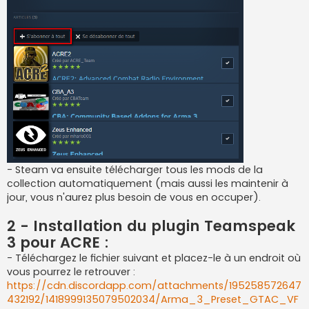
- Steam va ensuite télécharger tous les mods de la
collection automatiquement (mais aussi les maintenir à
jour, vous n'aurez plus besoin de vous en occuper).
2 - Installation du plugin Teamspeak
3 pour ACRE :
- Téléchargez le fichier suivant et placez-le à un endroit où
vous pourrez le retrouver :
https://cdn.discordapp.com/attachments/195258572647
432192/1418999135079502034/Arma_3_Preset_GTAC_VF