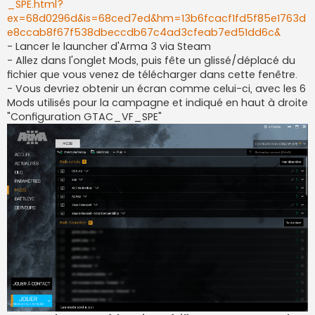
_SPE.html?
ex=68d0296d&is=68ced7ed&hm=13b6fcacf1fd5f85e1763d
e8ccab8f67f538dbeccdb67c4ad3cfeab7ed51dd6c&
- Lancer le launcher d'Arma 3 via Steam
- Allez dans l'onglet Mods, puis fête un glissé/déplacé du
fichier que vous venez de télécharger dans cette fenêtre.
- Vous devriez obtenir un écran comme celui-ci, avec les 6
Mods utilisés pour la campagne et indiqué en haut à droite
"Configuration GTAC_VF_SPE"