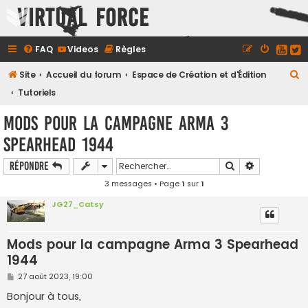
Virtual Force
FAQ
Videos
Règles
R
Site
Accueil du forum
Espace de Création et d'Édition
e
Tutoriels
c
Mods pour la campagne Arma 3
h
Spearhead 1944
e
r
Rechercher
Recherche a
Répondre
c
3 messages • Page
1
sur
1
h
JG27_Catsy
e
r
Mods pour la campagne Arma 3 Spearhead
1944
M
27 août 2023, 19:00
e
s
Bonjour à tous,
s