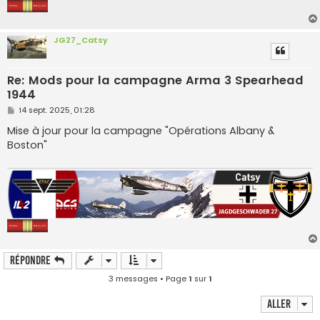
JG27_Catsy
Re: Mods pour la campagne Arma 3 Spearhead
1944
M
14 sept. 2025, 01:28
e
s
Mise à jour pour la campagne "Opérations Albany &
s
Boston"
a
g
e
Répondre
3 messages • Page
1
sur
1
Aller