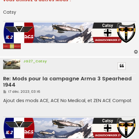
Catsy
JG27_Catsy
Re: Mods pour la campagne Arma 3 Spearhead
1944
M
17 déc. 2023, 03:16
e
s
Ajout des mods ACE, ACE No Medical, et ZEN ACE Compat
s
a
g
e