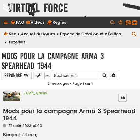
Virtual Force
FAQ
Videos
Règles
R
Site
Accueil du forum
Espace de Création et d'Édition
e
Tutoriels
c
Mods pour la campagne Arma 3
h
Spearhead 1944
e
r
Rechercher
Recherche a
Répondre
c
3 messages • Page
1
sur
1
h
JG27_Catsy
e
r
Mods pour la campagne Arma 3 Spearhead
1944
M
27 août 2023, 19:00
e
s
Bonjour à tous,
s