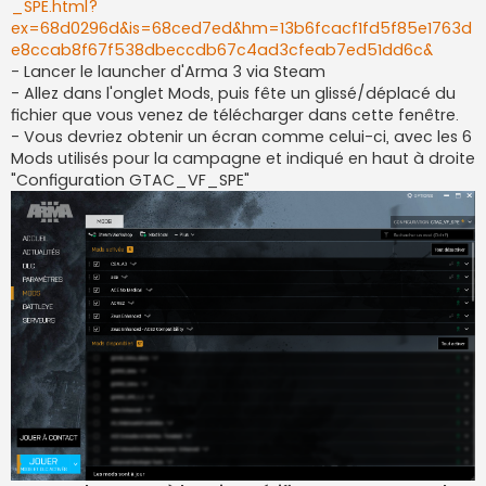
_SPE.html?
ex=68d0296d&is=68ced7ed&hm=13b6fcacf1fd5f85e1763d
e8ccab8f67f538dbeccdb67c4ad3cfeab7ed51dd6c&
- Lancer le launcher d'Arma 3 via Steam
- Allez dans l'onglet Mods, puis fête un glissé/déplacé du
fichier que vous venez de télécharger dans cette fenêtre.
- Vous devriez obtenir un écran comme celui-ci, avec les 6
Mods utilisés pour la campagne et indiqué en haut à droite
"Configuration GTAC_VF_SPE"