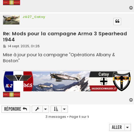
JG27_Catsy
Re: Mods pour la campagne Arma 3 Spearhead
1944
M
14 sept. 2025, 01:28
e
s
Mise à jour pour la campagne "Opérations Albany &
s
Boston"
a
g
e
Répondre
3 messages • Page
1
sur
1
Aller