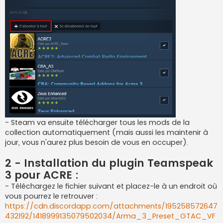
- Steam va ensuite télécharger tous les mods de la
collection automatiquement (mais aussi les maintenir à
jour, vous n'aurez plus besoin de vous en occuper).
2 - Installation du plugin Teamspeak
3 pour ACRE :
- Téléchargez le fichier suivant et placez-le à un endroit où
vous pourrez le retrouver :
https://cdn.discordapp.com/attachments/195258572647
432192/1418999135079502034/Arma_3_Preset_GTAC_VF