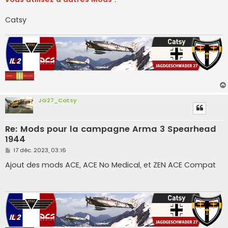
Catsy
JG27_Catsy
Re: Mods pour la campagne Arma 3 Spearhead
1944
M
17 déc. 2023, 03:16
e
s
Ajout des mods ACE, ACE No Medical, et ZEN ACE Compat
s
a
g
e