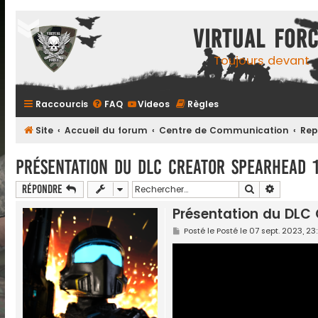
Virtual For
Toujours devant
Raccourcis
FAQ
Videos
Règles
Site
Accueil du forum
Centre de Communication
Rep
Présentation du DLC Creator Spearhead 
Rechercher
Recherch
Répondre
Présentation du DLC
M
Posté le
Posté le
07 sept. 2023, 23:
e
s
s
a
g
e