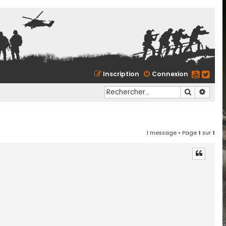
Inscription
Connexion
Recherche
Reche
1 message • Page
1
sur
1