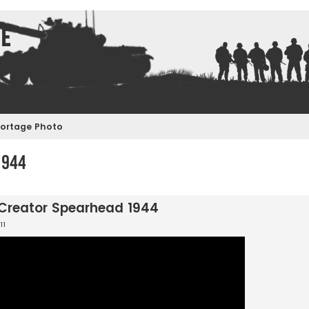
ce
ortage Photo
1944
e avancée
 Creator Spearhead 1944
11