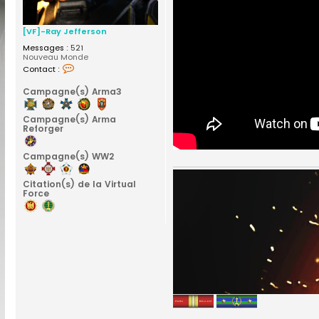
[VF]-Ray Jefferson
Messages :
521
Nouveau Monde
C
Contact :
o
n
Campagne(s) Arma3
t
a
c
Campagne(s) Arma
t
Reforger
e
r
[
Campagne(s) WW2
V
F
]
Citation(s) de la Virtual
-
Force
R
a
y
J
e
f
f
e
r
s
o
n