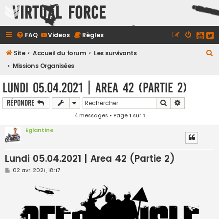
Virtual Force
FAQ
Videos
Règles
R
Site
Accueil du forum
Les survivants
e
Missions Organisées
c
Lundi 05.04.2021 | Area 42 (Partie 2)
h
Rechercher
Recherche a
Répondre
e
4 messages • Page
1
sur
1
r
c
Eglantine
h
e
Lundi 05.04.2021 | Area 42 (Partie 2)
r
M
02 avr. 2021, 18:17
e
s
s
a
g
e