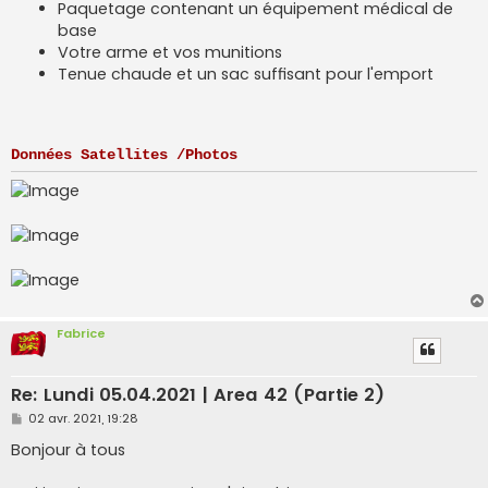
Paquetage contenant un équipement médical de
base
Votre arme et vos munitions
Tenue chaude et un sac suffisant pour l'emport
Données Satellites /Photos
Fabrice
Re: Lundi 05.04.2021 | Area 42 (Partie 2)
M
02 avr. 2021, 19:28
e
s
Bonjour à tous
s
a
g