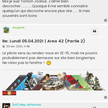
Moi je suis Tonton Joarius. J'aime bien
e
decrocher................Quoique il me semble connaitre
quelqu'un qui decroche encore plus vite........ Si mes
souvenirs sont bons.
Mogwaii
Re: Lundi 05.04.2021 | Area 42 (Partie 2)
M
03 avr. 2021, 11:48
e
s
Le pilote sera au rendez-vous en ZE-15, mais ne pourra
s
probablement pas demeurer sur site bien longtemps.
a
g
Ne ratez pas la fenêtre !
e
[VF]-Ray Jefferson