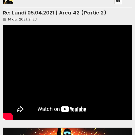
Re: Lundi 05.04.2021 | Area 42 (Partie 2)
M
14 avr. 2021, 21:23
e
s
s
a
g
e