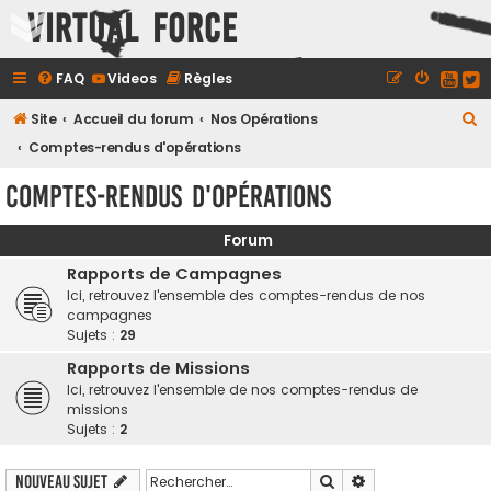
Virtual Force
FAQ
Videos
Règles
R
Site
Accueil du forum
Nos Opérations
e
Comptes-rendus d'opérations
c
Comptes-rendus d'opérations
h
e
Forum
r
Rapports de Campagnes
c
Ici, retrouvez l'ensemble des comptes-rendus de nos
campagnes
h
Sujets :
29
e
Rapports de Missions
r
Ici, retrouvez l'ensemble de nos comptes-rendus de
missions
Sujets :
2
Rechercher
Recherche avancé
Nouveau sujet