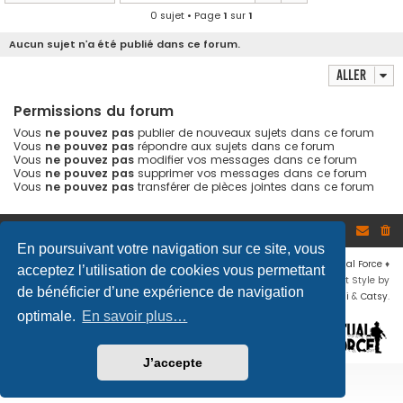
0 sujet • Page
1
sur
1
Aucun sujet n’a été publié dans ce forum.
Aller
Permissions du forum
Vous
ne pouvez pas
publier de nouveaux sujets dans ce forum
Vous
ne pouvez pas
répondre aux sujets dans ce forum
Vous
ne pouvez pas
modifier vos messages dans ce forum
Vous
ne pouvez pas
supprimer vos messages dans ce forum
Vous
ne pouvez pas
transférer de pièces jointes dans ce forum
Site
Accueil du forum
En poursuivant votre navigation sur ce site, vous
Développé par
phpBB
® Forum Software © phpBB Limited
♦ © 2019
Virtual Force
♦
acceptez l’utilisation de cookies vous permettant
Communauté Steam
♦
Unité Arma3
♦
Confidentialité
♦
Conditions
♦
Flat Style by
de bénéficier d’une expérience de navigation
Ian Bradley
♦ Adapté par
Mogwaii
&
Catsy
.
optimale.
En savoir plus…
J’accepte