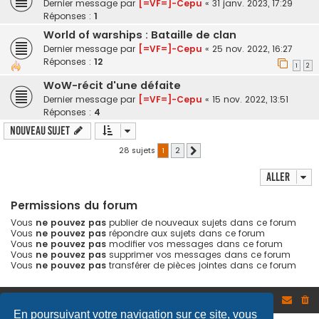
Dernier message par
[=VF=]-Cepu
«
31 janv. 2023, 17:29
Réponses :
1
World of warships : Bataille de clan
Dernier message par
[=VF=]-Cepu
«
25 nov. 2022, 16:27
Réponses :
12
1
2
WoW-récit d'une défaite
Dernier message par
[=VF=]-Cepu
«
15 nov. 2022, 13:51
Réponses :
4
Nouveau sujet
28 sujets
1
2
Suivant
Aller
Permissions du forum
Vous
ne pouvez pas
publier de nouveaux sujets dans ce forum
Vous
ne pouvez pas
répondre aux sujets dans ce forum
Vous
ne pouvez pas
modifier vos messages dans ce forum
Vous
ne pouvez pas
supprimer vos messages dans ce forum
Vous
ne pouvez pas
transférer de pièces jointes dans ce forum
Site
Accueil du forum
En poursuivant votre navigation sur ce site, vous