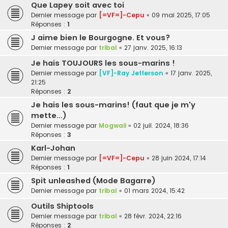
Que Lapey soit avec toi
Dernier message par
[=VF=]-Cepu
«
09 mai 2025, 17:05
Réponses :
1
J aime bien le Bourgogne. Et vous?
Dernier message par
tribal
«
27 janv. 2025, 16:13
Je hais TOUJOURS les sous-marins !
Dernier message par
[VF]-Ray Jefferson
«
17 janv. 2025,
21:25
Réponses :
2
Je hais les sous-marins! (faut que je m'y
mette...)
Dernier message par
Mogwaii
«
02 juil. 2024, 18:36
Réponses :
3
Karl-Johan
Dernier message par
[=VF=]-Cepu
«
28 juin 2024, 17:14
Réponses :
1
Spit unleashed (Mode Bagarre)
Dernier message par
tribal
«
01 mars 2024, 15:42
Outils Shiptools
Dernier message par
tribal
«
28 févr. 2024, 22:16
Réponses :
2