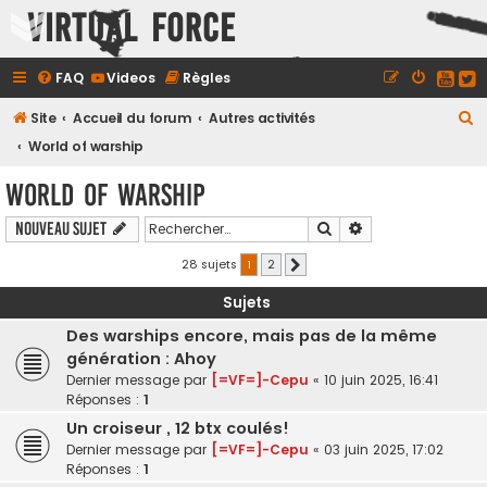
Virtual Force
FAQ
Videos
Règles
R
Site
Accueil du forum
Autres activités
e
World of warship
c
World of warship
h
Rechercher
Recherche avancé
Nouveau sujet
e
r
28 sujets
1
2
Suivant
c
Sujets
h
Des warships encore, mais pas de la même
e
génération : Ahoy
r
Dernier message par
[=VF=]-Cepu
«
10 juin 2025, 16:41
Réponses :
1
Un croiseur , 12 btx coulés!
Dernier message par
[=VF=]-Cepu
«
03 juin 2025, 17:02
Réponses :
1