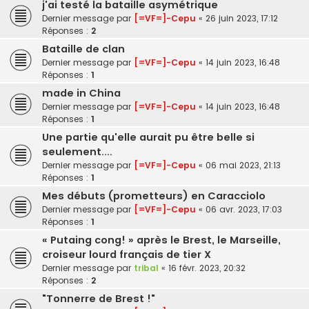
j'ai testé la bataille asymétrique
Dernier message par
[=VF=]-Cepu
«
26 juin 2023, 17:12
Réponses :
2
Bataille de clan
Dernier message par
[=VF=]-Cepu
«
14 juin 2023, 16:48
Réponses :
1
made in China
Dernier message par
[=VF=]-Cepu
«
14 juin 2023, 16:48
Réponses :
1
Une partie qu'elle aurait pu être belle si
seulement....
Dernier message par
[=VF=]-Cepu
«
06 mai 2023, 21:13
Réponses :
1
Mes débuts (prometteurs) en Caracciolo
Dernier message par
[=VF=]-Cepu
«
06 avr. 2023, 17:03
Réponses :
1
« Putaing cong! » après le Brest, le Marseille,
croiseur lourd français de tier X
Dernier message par
tribal
«
16 févr. 2023, 20:32
Réponses :
2
"Tonnerre de Brest !"