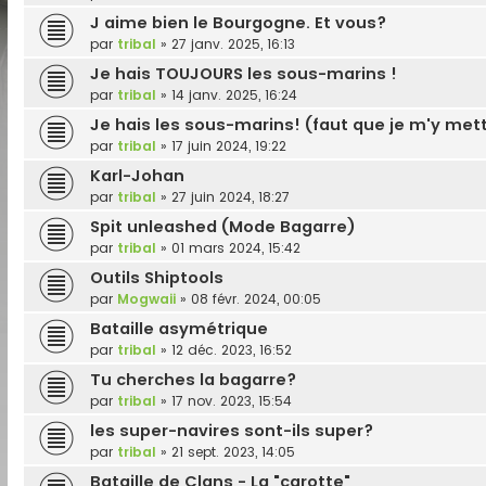
J aime bien le Bourgogne. Et vous?
par
tribal
»
27 janv. 2025, 16:13
Je hais TOUJOURS les sous-marins !
par
tribal
»
14 janv. 2025, 16:24
Je hais les sous-marins! (faut que je m'y mett
par
tribal
»
17 juin 2024, 19:22
Karl-Johan
par
tribal
»
27 juin 2024, 18:27
Spit unleashed (Mode Bagarre)
par
tribal
»
01 mars 2024, 15:42
Outils Shiptools
par
Mogwaii
»
08 févr. 2024, 00:05
Bataille asymétrique
par
tribal
»
12 déc. 2023, 16:52
Tu cherches la bagarre?
par
tribal
»
17 nov. 2023, 15:54
les super-navires sont-ils super?
par
tribal
»
21 sept. 2023, 14:05
Bataille de Clans - La "carotte"