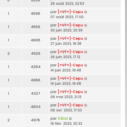
0
9209
28 août 2023, 22:53
par
[=VF=]-Cepu
1
4698
07 août 2023, 17:00
par
[=VF=]-Cepu
1
4556
30 juin 2023, 20:39
par
[=VF=]-Cepu
1
4908
27 juin 2023, 16:38
par
[=VF=]-Cepu
2
4929
26 juin 2023, 17:12
par
[=VF=]-Cepu
1
4284
14 juin 2023, 16:48
par
[=VF=]-Cepu
1
4986
14 juin 2023, 16:48
par
[=VF=]-Cepu
1
4327
06 mai 2023, 21:13
par
[=VF=]-Cepu
1
4804
06 avr. 2023, 17:03
par
tribal
2
4976
16 févr. 2023, 20:32