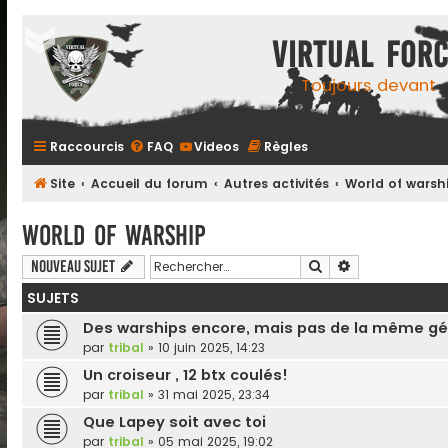
Virtual For
Toujours devant
Raccourcis
FAQ
Videos
Règles
Site
Accueil du forum
Autres activités
World of warsh
World of warship
Rechercher
Recherche ava
Nouveau sujet
SUJETS
Des warships encore, mais pas de la même gé
par
tribal
»
10 juin 2025, 14:23
Un croiseur , 12 btx coulés!
par
tribal
»
31 mai 2025, 23:34
Que Lapey soit avec toi
par
tribal
»
05 mai 2025, 19:02