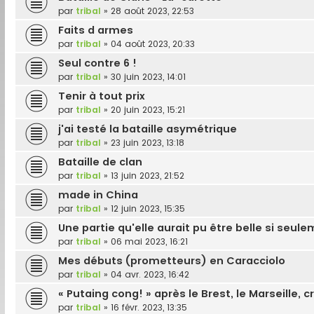
par
tribal
»
28 août 2023, 22:53
Faits d armes
par
tribal
»
04 août 2023, 20:33
Seul contre 6 !
par
tribal
»
30 juin 2023, 14:01
Tenir à tout prix
par
tribal
»
20 juin 2023, 15:21
j'ai testé la bataille asymétrique
par
tribal
»
23 juin 2023, 13:18
Bataille de clan
par
tribal
»
13 juin 2023, 21:52
made in China
par
tribal
»
12 juin 2023, 15:35
Une partie qu'elle aurait pu être belle si seulem
par
tribal
»
06 mai 2023, 16:21
Mes débuts (prometteurs) en Caracciolo
par
tribal
»
04 avr. 2023, 16:42
« Putaing cong! » après le Brest, le Marseille, c
par
tribal
»
16 févr. 2023, 13:35