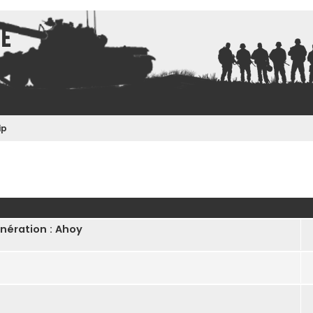
ce
ip
ncée
nération : Ahoy