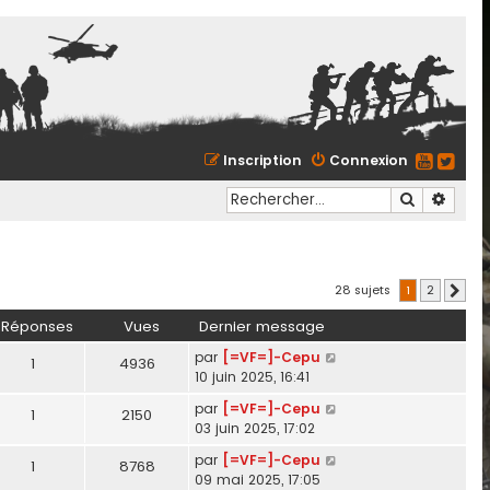
Inscription
Connexion
Recherche
Reche
28 sujets
1
2
Suiva
Réponses
Vues
Dernier message
par
[=VF=]-Cepu
1
4936
10 juin 2025, 16:41
par
[=VF=]-Cepu
1
2150
03 juin 2025, 17:02
par
[=VF=]-Cepu
1
8768
09 mai 2025, 17:05