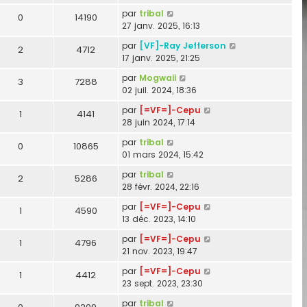
par
tribal
0
14190
27 janv. 2025, 16:13
par
[VF]-Ray Jefferson
2
4712
17 janv. 2025, 21:25
par
Mogwaii
3
7288
02 juil. 2024, 18:36
par
[=VF=]-Cepu
1
4141
28 juin 2024, 17:14
par
tribal
0
10865
01 mars 2024, 15:42
par
tribal
2
5286
28 févr. 2024, 22:16
par
[=VF=]-Cepu
1
4590
13 déc. 2023, 14:10
par
[=VF=]-Cepu
1
4796
21 nov. 2023, 19:47
par
[=VF=]-Cepu
1
4412
23 sept. 2023, 23:30
par
tribal