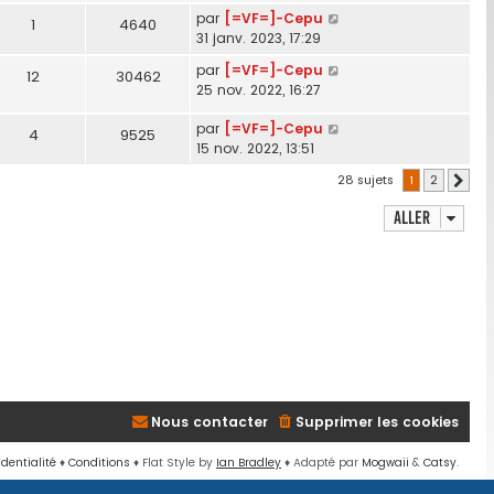
par
[=VF=]-Cepu
1
4640
31 janv. 2023, 17:29
par
[=VF=]-Cepu
12
30462
25 nov. 2022, 16:27
par
[=VF=]-Cepu
4
9525
15 nov. 2022, 13:51
28 sujets
1
2
Suiva
Aller
Nous contacter
Supprimer les cookies
identialité
♦
Conditions
♦
Flat Style by
Ian Bradley
♦ Adapté par
Mogwaii
&
Catsy
.