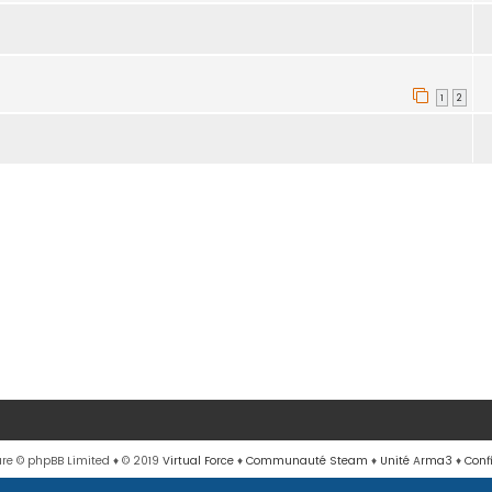
1
2
re © phpBB Limited
♦ © 2019
Virtual Force
♦
Communauté Steam
♦
Unité Arma3
♦
Conf