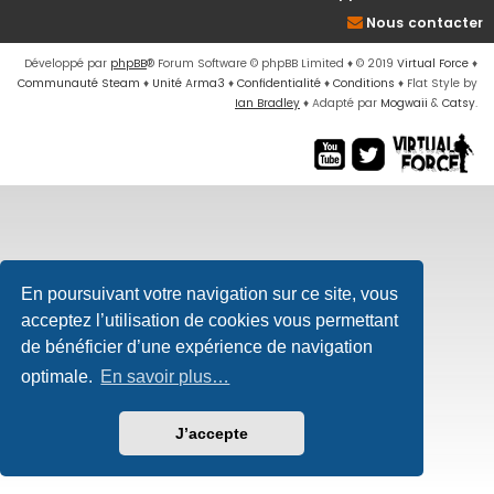
Nous contacter
Développé par
phpBB
® Forum Software © phpBB Limited
♦ © 2019
Virtual Force
♦
Communauté Steam
♦
Unité Arma3
♦
Confidentialité
♦
Conditions
♦
Flat Style by
Ian Bradley
♦ Adapté par
Mogwaii
&
Catsy
.
En poursuivant votre navigation sur ce site, vous
acceptez l’utilisation de cookies vous permettant
de bénéficier d’une expérience de navigation
optimale.
En savoir plus…
J’accepte