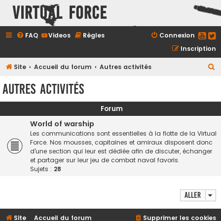
Virtual Force
FAQ
Videos
Règles
Connexion
Inscription
R
Site
Accueil du forum
Autres activités
e
Autres activités
c
h
Forum
e
World of warship
r
Les communications sont essentielles à la flotte de la Virtual
Force. Nos mousses, capitaines et amiraux disposent donc
c
d'une section qui leur est dédiée afin de discuter, échanger
h
et partager sur leur jeu de combat naval favoris.
Sujets :
28
e
r
Aller
Site
Accueil du forum
Supprimer les cookies