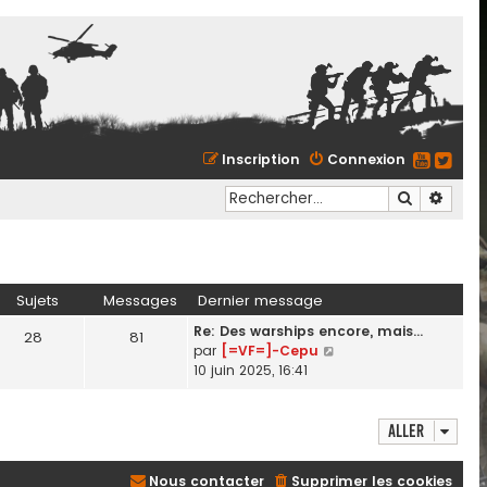
Inscription
Connexion
Recherche
Reche
Sujets
Messages
Dernier message
Re: Des warships encore, mais…
28
81
C
par
[=VF=]-Cepu
o
10 juin 2025, 16:41
n
s
u
Aller
l
t
Nous contacter
Supprimer les cookies
e