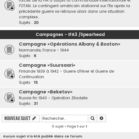
forces de la FIA a surprit la communauté internationale et
l'OTAN. Le contingent américain stationné sur l'île après la
précédente guerre se retrouve alors dans une situation
complexe...
Sujets :
20
Campagnes - IFA3 /Spearhead
Campagne «Opérations Albany & Boston»
Normandie, France - 1944
Sujets :
6
Campagne «Suursaari»
Finlande 1939 à 1942 - Guerre d'Hiver et Guerre de
Continuation
Sujets :
15
Campagne «Beketov»
Russie fin 1943 - Opération Zitadelle
Sujets :
31
Rechercher
Recherche avancé
Nouveau sujet
0 sujet • Page
1
sur
1
Aucun sujet n’a été publié dans ce forum.