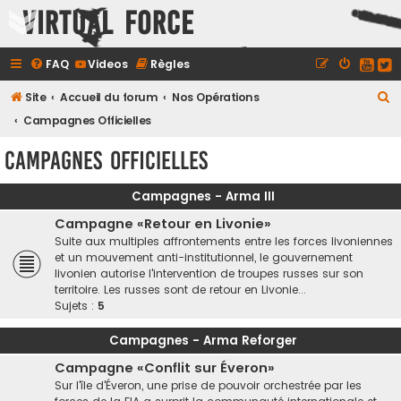
Virtual Force
FAQ
Videos
Règles
R
Site
Accueil du forum
Nos Opérations
e
Campagnes Officielles
c
Campagnes Officielles
h
e
Campagnes - Arma III
r
Campagne «Retour en Livonie»
c
Suite aux multiples affrontements entre les forces livoniennes
et un mouvement anti-institutionnel, le gouvernement
h
livonien autorise l'intervention de troupes russes sur son
e
territoire. Les russes sont de retour en Livonie...
Sujets :
5
r
Campagnes - Arma Reforger
Campagne «Conflit sur Éveron»
Sur l'île d'Éveron, une prise de pouvoir orchestrée par les