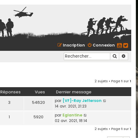
Inscription
Connexion
Recherche
Reche
2 sujets • Page
1
sur
1
Réponses
Vues
Dernier message
par
[VF]-Ray Jefferson
3
54820
14 avr. 2021, 21:23
par
Eglantine
1
5920
02 avr. 2021, 18:14
2 sujets • Page
1
sur
1