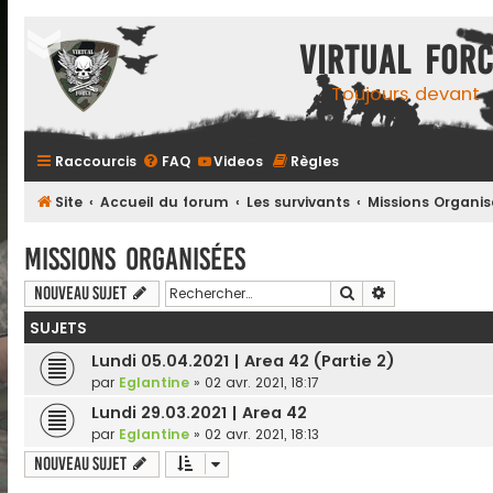
Virtual For
Toujours devant
Raccourcis
FAQ
Videos
Règles
Site
Accueil du forum
Les survivants
Missions Organis
Missions Organisées
Rechercher
Recherche ava
Nouveau sujet
SUJETS
Lundi 05.04.2021 | Area 42 (Partie 2)
par
Eglantine
»
02 avr. 2021, 18:17
Lundi 29.03.2021 | Area 42
par
Eglantine
»
02 avr. 2021, 18:13
Nouveau sujet