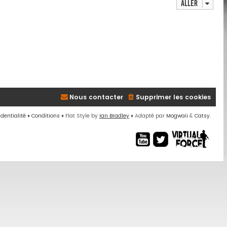
Aller
Nous contacter
Supprimer les cookies
identialité
♦
Conditions
♦
Flat Style by
Ian Bradley
♦ Adapté par
Mogwaii
&
Catsy
.