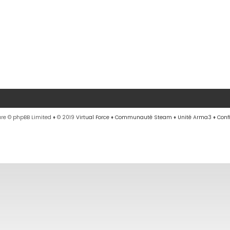
re © phpBB Limited
♦ © 2019
Virtual Force
♦
Communauté Steam
♦
Unité Arma3
♦
Conf