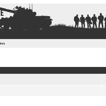
ce
ées
ncée