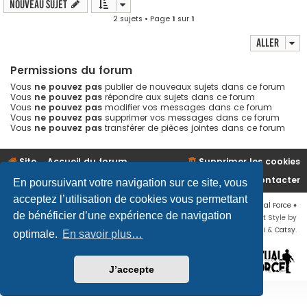
Nouveau sujet
2 sujets • Page
1
sur
1
Aller
Permissions du forum
Vous
ne pouvez pas
publier de nouveaux sujets dans ce forum
Vous
ne pouvez pas
répondre aux sujets dans ce forum
Vous
ne pouvez pas
modifier vos messages dans ce forum
Vous
ne pouvez pas
supprimer vos messages dans ce forum
Vous
ne pouvez pas
transférer de pièces jointes dans ce forum
Site
Accueil du forum
Supprimer les cookies
Nous contacter
En poursuivant votre navigation sur ce site, vous
acceptez l’utilisation de cookies vous permettant
Développé par
phpBB
® Forum Software © phpBB Limited
♦ © 2019
Virtual Force
♦
de bénéficier d’une expérience de navigation
Communauté Steam
♦
Unité Arma3
♦
Confidentialité
♦
Conditions
♦
Flat Style by
Ian Bradley
♦ Adapté par
Mogwaii
&
Catsy
.
optimale.
En savoir plus…
J’accepte