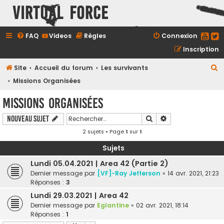
Virtual Force
FAQ
Videos
Règles
Connexion
Inscription
R
Site
Accueil du forum
Les survivants
e
Missions Organisées
c
Missions Organisées
h
Rechercher
Recherche avancé
Nouveau sujet
e
2 sujets • Page
1
sur
1
r
c
Sujets
h
Lundi 05.04.2021 | Area 42 (Partie 2)
e
Dernier message par
[VF]-Ray Jefferson
«
14 avr. 2021, 21:23
Réponses :
3
r
Lundi 29.03.2021 | Area 42
Dernier message par
Eglantine
«
02 avr. 2021, 18:14
Réponses :
1