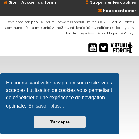
Site
Accueil du forum
Supprimer les cookies
Nous contacter
Développé par
phpBB
® Forum Software © phpBB Limited
♦ © 2019
Virtual Force
♦
Communauté Steam
♦
Unité Arma3
♦
Confidentialité
♦
Conditions
♦
Flat Style by
Ian Bradley
♦ Adapté par
Mogwaii
&
Catsy
.
En poursuivant votre navigation sur ce site, vous
acceptez l’utilisation de cookies vous permettant
de bénéficier d’une expérience de navigation
optimale.
En savoir plus…
J’accepte