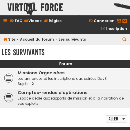
Virtual Force
FAQ
Videos
Règles
Connexion
Inscription
R
Site
Accueil du forum
Les survivants
e
Les survivants
c
h
Forum
e
Missions Organisées
r
Les annonces et les inscriptions aux soirées DayZ
Sujets :
2
c
h
Comptes-rendus d'opérations
Espace dédié aux rapports de mission et à la narration de
e
vos exploits
r
Aller