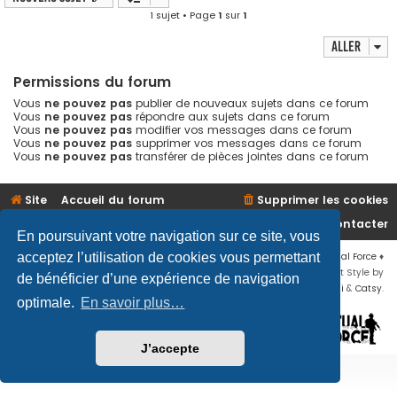
1 sujet • Page
1
sur
1
Aller
Permissions du forum
Vous
ne pouvez pas
publier de nouveaux sujets dans ce forum
Vous
ne pouvez pas
répondre aux sujets dans ce forum
Vous
ne pouvez pas
modifier vos messages dans ce forum
Vous
ne pouvez pas
supprimer vos messages dans ce forum
Vous
ne pouvez pas
transférer de pièces jointes dans ce forum
Site
Accueil du forum
Supprimer les cookies
Nous contacter
En poursuivant votre navigation sur ce site, vous
acceptez l’utilisation de cookies vous permettant
Développé par
phpBB
® Forum Software © phpBB Limited
♦ © 2019
Virtual Force
♦
Communauté Steam
♦
Unité Arma3
♦
Confidentialité
♦
Conditions
♦
Flat Style by
de bénéficier d’une expérience de navigation
Ian Bradley
♦ Adapté par
Mogwaii
&
Catsy
.
optimale.
En savoir plus…
J’accepte