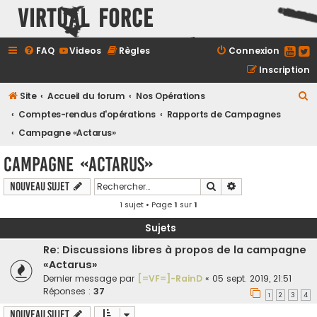
Virtual Force
FAQ
Videos
Règles
Connexion
Inscription
R
Site
Accueil du forum
Nos Opérations
e
Comptes-rendus d'opérations
Rapports de Campagnes
c
Campagne «Actarus»
h
Campagne «Actarus»
e
Rechercher
Recherche avancé
Nouveau sujet
r
1 sujet • Page
1
sur
1
c
h
Sujets
e
Re: Discussions libres à propos de la campagne
r
«Actarus»
Dernier message par
[=VF=]-RainD
«
05 sept. 2019, 21:51
Réponses :
37
1
2
3
4
Nouveau sujet