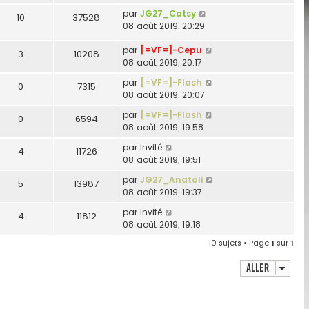
par
JG27_Catsy
10
37528
08 août 2019, 20:29
par
[=VF=]-Cepu
3
10208
08 août 2019, 20:17
par
[=VF=]-Flash
0
7315
08 août 2019, 20:07
par
[=VF=]-Flash
0
6594
08 août 2019, 19:58
par
Invité
4
11726
08 août 2019, 19:51
par
JG27_Anatoli
5
13987
08 août 2019, 19:37
par
Invité
4
11812
08 août 2019, 19:18
10 sujets • Page
1
sur
1
Aller