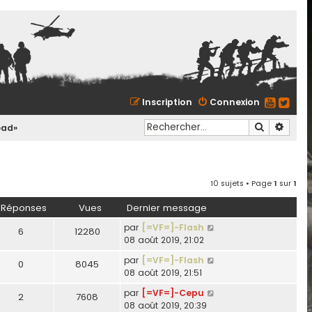
Inscription
Connexion
Recherche
Reche
ead»
10 sujets • Page
1
sur
1
Réponses
Vues
Dernier message
par
[=VF=]-Flash
6
12280
08 août 2019, 21:02
par
[=VF=]-Flash
0
8045
08 août 2019, 21:51
par
[=VF=]-Cepu
2
7608
08 août 2019, 20:39