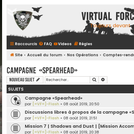
Virtual For
Toujours devant
Raccourcis
FAQ
Videos
Règles
Site
Accueil du forum
Nos Opérations
Comptes-rendu
Campagne «Spearhead»
Rechercher
Recherche ava
Nouveau sujet
SUJETS
Campagne «Spearhead»
par
[=VF=]-Flash
»
08 août 2019, 20:50
Discussions libres à propos de la campagne 
par
[=VF=]-Flash
»
08 août 2019, 21:51
Mission 7 | Shadows and Dust | [Mission Accom
par
[=VF=]-Flash
»
08 août 2019, 20:38