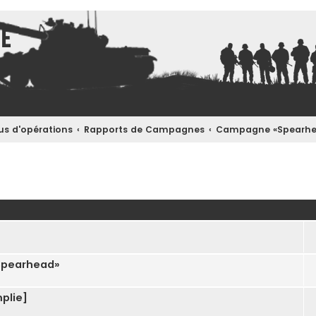
ce
s d'opérations
Rapports de Campagnes
Campagne «Spearh
ncée
«Spearhead»
plie]