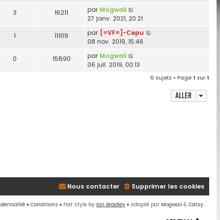
par
Mogwaii
3
16211
27 janv. 2021, 20:21
par
[=VF=]-Cepu
1
11109
08 nov. 2019, 15:46
par
Mogwaii
0
15890
06 juil. 2019, 00:13
6 sujets • Page
1
sur
1
Aller
Nous contacter
Supprimer les cookies
identialité
♦
Conditions
♦
Flat Style by
Ian Bradley
♦ Adapté par
Mogwaii
&
Catsy
.