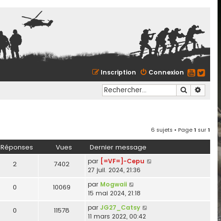
Inscription
Connexion
Recherche
Reche
6 sujets • Page
1
sur
1
Réponses
Vues
Dernier message
par
[=VF=]-Cepu
2
7402
27 juil. 2024, 21:36
par
Mogwaii
0
10069
15 mai 2024, 21:18
par
JG27_Catsy
0
11578
11 mars 2022, 00:42