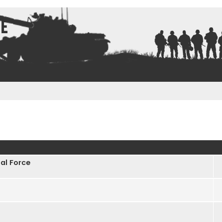
ce
ncée
al Force