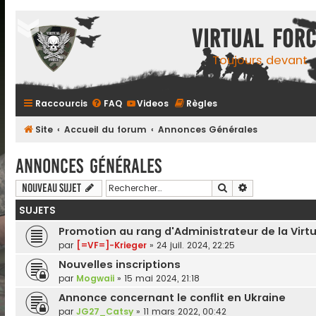
Virtual For
Toujours devant
Raccourcis
FAQ
Videos
Règles
Site
Accueil du forum
Annonces Générales
Annonces Générales
Rechercher
Recherche ava
Nouveau sujet
SUJETS
Promotion au rang d'Administrateur de la Virtu
par
[=VF=]-Krieger
»
24 juil. 2024, 22:25
Nouvelles inscriptions
par
Mogwaii
»
15 mai 2024, 21:18
Annonce concernant le conflit en Ukraine
par
JG27_Catsy
»
11 mars 2022, 00:42