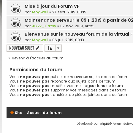
Mise à jour du Forum VF
par
Mogwaii
»
27 sept. 2019, 00:19
Maintenance serveur le 09.11.2019 à partir de 
par
JG27_Catsy
»
07 nov. 2019, 14:25
Bienvenue sur le nouveau forum de la Virtual 
par
Mogwaii
»
06 juil. 2019, 00:13
Nouveau sujet
Revenir à l’accueil du forum
Permissions du forum
Vous
ne pouvez pas
publier de nouveaux sujets dans ce forum
Vous
ne pouvez pas
répondre aux sujets dans ce forum
Vous
ne pouvez pas
modifier vos messages dans ce forum
Vous
ne pouvez pas
supprimer vos messages dans ce forum
Vous
ne pouvez pas
transférer de pièces jointes dans ce forum
Site
Accueil du forum
Développé par
phpBB
® Forum Softwa