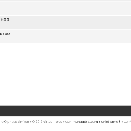
02H00
Force
re © phpBB Limited
♦ © 2019
Virtual Force
♦
Communauté Steam
♦
Unité Arma3
♦
Conf