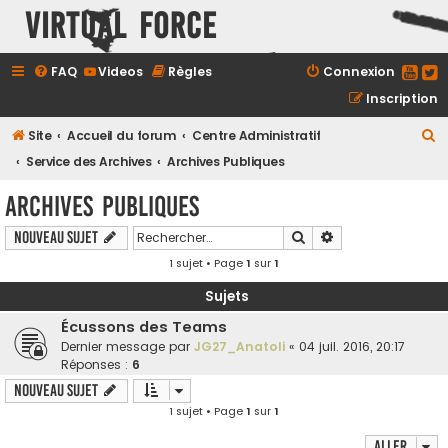
Virtual Force
FAQ
Videos
Règles
Connexion
Inscription
R
Site
Accueil du forum
Centre Administratif
e
Service des Archives
Archives Publiques
c
Archives Publiques
h
Rechercher
Recherche avancé
Nouveau sujet
e
1 sujet • Page
1
sur
1
r
c
Sujets
h
Écussons des Teams
e
Dernier message par
JG27_Anatoli
«
04 juil. 2016, 20:17
Réponses :
6
r
Nouveau sujet
1 sujet • Page
1
sur
1
Aller