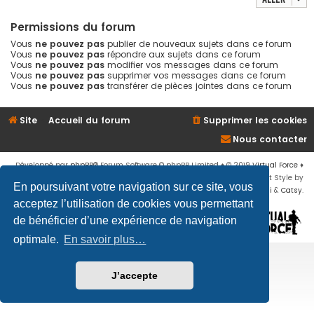
Permissions du forum
Vous
ne pouvez pas
publier de nouveaux sujets dans ce forum
Vous
ne pouvez pas
répondre aux sujets dans ce forum
Vous
ne pouvez pas
modifier vos messages dans ce forum
Vous
ne pouvez pas
supprimer vos messages dans ce forum
Vous
ne pouvez pas
transférer de pièces jointes dans ce forum
Site
Accueil du forum
Supprimer les cookies
Nous contacter
Développé par
phpBB
® Forum Software © phpBB Limited
♦ © 2019
Virtual Force
♦
Communauté Steam
♦
Unité Arma3
♦
Confidentialité
♦
Conditions
♦
Flat Style by
En poursuivant votre navigation sur ce site, vous
Ian Bradley
♦ Adapté par
Mogwaii
&
Catsy
.
acceptez l’utilisation de cookies vous permettant
de bénéficier d’une expérience de navigation
optimale.
En savoir plus…
J’accepte