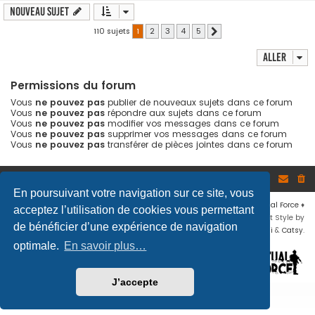
Nouveau sujet
110 sujets
1
2
3
4
5
Suivant
Aller
Permissions du forum
Vous
ne pouvez pas
publier de nouveaux sujets dans ce forum
Vous
ne pouvez pas
répondre aux sujets dans ce forum
Vous
ne pouvez pas
modifier vos messages dans ce forum
Vous
ne pouvez pas
supprimer vos messages dans ce forum
Vous
ne pouvez pas
transférer de pièces jointes dans ce forum
Site
Accueil du forum
En poursuivant votre navigation sur ce site, vous
Développé par
phpBB
® Forum Software © phpBB Limited
♦ © 2019
Virtual Force
♦
acceptez l’utilisation de cookies vous permettant
Communauté Steam
♦
Unité Arma3
♦
Confidentialité
♦
Conditions
♦
Flat Style by
de bénéficier d’une expérience de navigation
Ian Bradley
♦ Adapté par
Mogwaii
&
Catsy
.
optimale.
En savoir plus…
J’accepte