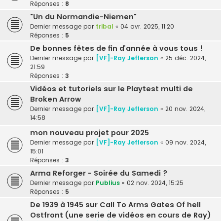
Réponses :
8
"Un du Normandie-Niemen"
Dernier message par
tribal
«
04 avr. 2025, 11:20
Réponses :
5
De bonnes fêtes de fin d’année à vous tous !
Dernier message par
[VF]-Ray Jefferson
«
25 déc. 2024,
21:59
Réponses :
3
Vidéos et tutoriels sur le Playtest multi de
Broken Arrow
Dernier message par
[VF]-Ray Jefferson
«
20 nov. 2024,
14:58
mon nouveau projet pour 2025
Dernier message par
[VF]-Ray Jefferson
«
09 nov. 2024,
15:01
Réponses :
3
Arma Reforger - Soirée du Samedi ?
Dernier message par
Publius
«
02 nov. 2024, 15:25
Réponses :
5
De 1939 à 1945 sur Call To Arms Gates Of hell
Ostfront (une serie de vidéos en cours de Ray)