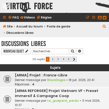
Virtual Force
FAQ
Videos
Règles
R
Site
Accueil du forum
Poste de garde
e
Discussions Libres
c
Discussions Libres
h
Rechercher
Recherche avancé
Nouveau sujet
e
r
110 sujets
1
2
3
4
5
Suivant
c
Sujets
h
[ARMA] Projet : France-Libre
e
Dernier message par
Black3agle
«
18 juil. 2026, 20:41
r
Réponses :
4
[ARMA REFORGER] Projet Vietnam VF • Preset
immersif & Campagne Coop
Dernier message par
Le_guepard_perdu
«
11 mai 2026,
10:37