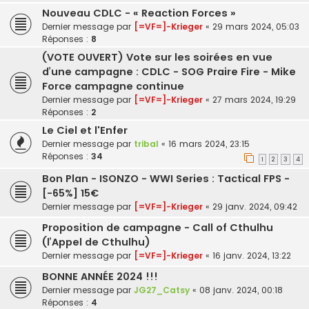
Nouveau CDLC - « Reaction Forces »
Dernier message par
[=VF=]-Krieger
«
29 mars 2024, 05:03
Réponses :
8
(VOTE OUVERT) Vote sur les soirées en vue
d’une campagne : CDLC - SOG Praire Fire - Mike
Force campagne continue
Dernier message par
[=VF=]-Krieger
«
27 mars 2024, 19:29
Réponses :
2
Le Ciel et l'Enfer
Dernier message par
tribal
«
16 mars 2024, 23:15
Réponses :
34
1
2
3
4
Bon Plan - ISONZO - WWI Series : Tactical FPS -
[-65%] 15€
Dernier message par
[=VF=]-Krieger
«
29 janv. 2024, 09:42
Proposition de campagne - Call of Cthulhu
(l’Appel de Cthulhu)
Dernier message par
[=VF=]-Krieger
«
16 janv. 2024, 13:22
BONNE ANNÉE 2024 !!!
Dernier message par
JG27_Catsy
«
08 janv. 2024, 00:18
Réponses :
4