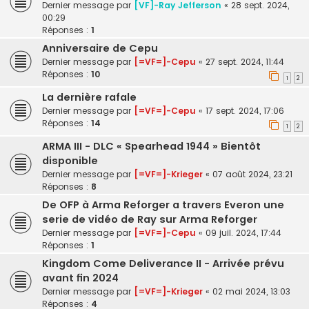
Dernier message par
[VF]-Ray Jefferson
«
28 sept. 2024,
00:29
Réponses :
1
Anniversaire de Cepu
Dernier message par
[=VF=]-Cepu
«
27 sept. 2024, 11:44
Réponses :
10
1
2
La dernière rafale
Dernier message par
[=VF=]-Cepu
«
17 sept. 2024, 17:06
Réponses :
14
1
2
ARMA III - DLC « Spearhead 1944 » Bientôt
disponible
Dernier message par
[=VF=]-Krieger
«
07 août 2024, 23:21
Réponses :
8
De OFP à Arma Reforger a travers Everon une
serie de vidéo de Ray sur Arma Reforger
Dernier message par
[=VF=]-Cepu
«
09 juil. 2024, 17:44
Réponses :
1
Kingdom Come Deliverance II - Arrivée prévu
avant fin 2024
Dernier message par
[=VF=]-Krieger
«
02 mai 2024, 13:03
Réponses :
4