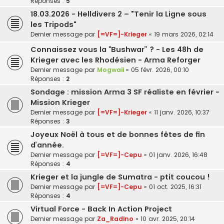
Réponses :
5
18.03.2026 - Helldivers 2 – "Tenir la Ligne sous
les Tripods"
Dernier message par
[=VF=]-Krieger
«
19 mars 2026, 02:14
Connaissez vous la “Bushwar” ? - Les 48h de
Krieger avec les Rhodésien - Arma Reforger
Dernier message par
Mogwaii
«
05 févr. 2026, 00:10
Réponses :
2
Sondage : mission Arma 3 SF réaliste en février -
Mission Krieger
Dernier message par
[=VF=]-Krieger
«
11 janv. 2026, 10:37
Réponses :
3
Joyeux Noël à tous et de bonnes fêtes de fin
d’année.
Dernier message par
[=VF=]-Cepu
«
01 janv. 2026, 16:48
Réponses :
4
Krieger et la jungle de Sumatra - ptit coucou !
Dernier message par
[=VF=]-Cepu
«
01 oct. 2025, 16:31
Réponses :
4
Virtual Force - Back In Action Project
Dernier message par
Za_Radino
«
10 avr. 2025, 20:14