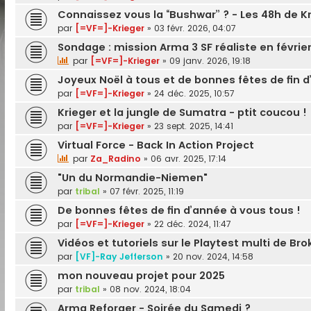
Connaissez vous la “Bushwar” ? - Les 48h de K
par
[=VF=]-Krieger
»
03 févr. 2026, 04:07
Sondage : mission Arma 3 SF réaliste en février
par
[=VF=]-Krieger
»
09 janv. 2026, 19:18
Joyeux Noël à tous et de bonnes fêtes de fin d
par
[=VF=]-Krieger
»
24 déc. 2025, 10:57
Krieger et la jungle de Sumatra - ptit coucou !
par
[=VF=]-Krieger
»
23 sept. 2025, 14:41
Virtual Force - Back In Action Project
par
Za_Radino
»
06 avr. 2025, 17:14
"Un du Normandie-Niemen"
par
tribal
»
07 févr. 2025, 11:19
De bonnes fêtes de fin d’année à vous tous !
par
[=VF=]-Krieger
»
22 déc. 2024, 11:47
Vidéos et tutoriels sur le Playtest multi de Br
par
[VF]-Ray Jefferson
»
20 nov. 2024, 14:58
mon nouveau projet pour 2025
par
tribal
»
08 nov. 2024, 18:04
Arma Reforger - Soirée du Samedi ?