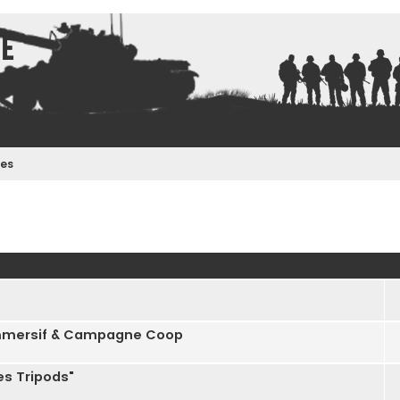
ce
res
ncée
 immersif & Campagne Coop
les Tripods"