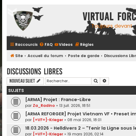
Virtual For
Toujours devant
Raccourcis
FAQ
Videos
Règles
Site
Accueil du forum
Poste de garde
Discussions Lib
Discussions Libres
Rechercher
Recherche ava
Nouveau sujet
SUJETS
[ARMA] Projet : France-Libre
par
Za_Radino
»
13 juil. 2026, 18:51
[ARMA REFORGER] Projet Vietnam VF • Preset
par
[=VF=]-Krieger
»
08 mai 2026, 18:01
18.03.2026 - Helldivers 2 – "Tenir la Ligne sous 
par
[=VF=]-Krieger
»
19 mars 2026, 02:14