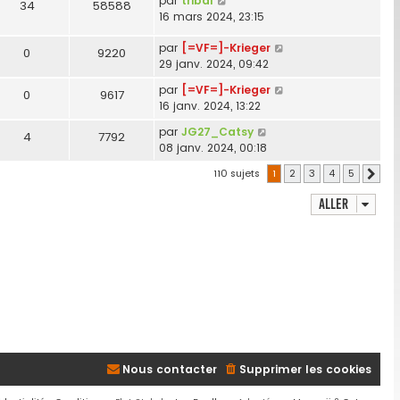
par
tribal
34
58588
16 mars 2024, 23:15
par
[=VF=]-Krieger
0
9220
29 janv. 2024, 09:42
par
[=VF=]-Krieger
0
9617
16 janv. 2024, 13:22
par
JG27_Catsy
4
7792
08 janv. 2024, 00:18
110 sujets
1
2
3
4
5
Suiva
Aller
Nous contacter
Supprimer les cookies