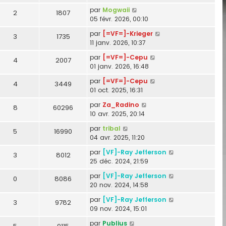
par
Mogwaii
2
1807
05 févr. 2026, 00:10
par
[=VF=]-Krieger
3
1735
11 janv. 2026, 10:37
par
[=VF=]-Cepu
4
2007
01 janv. 2026, 16:48
par
[=VF=]-Cepu
4
3449
01 oct. 2025, 16:31
par
Za_Radino
8
60296
10 avr. 2025, 20:14
par
tribal
5
16990
04 avr. 2025, 11:20
par
[VF]-Ray Jefferson
3
8012
25 déc. 2024, 21:59
par
[VF]-Ray Jefferson
0
8086
20 nov. 2024, 14:58
par
[VF]-Ray Jefferson
3
9782
09 nov. 2024, 15:01
par
Publius