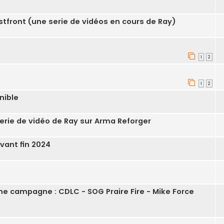
Ostfront (une serie de vidéos en cours de Ray)
1
2
1
2
nible
erie de vidéo de Ray sur Arma Reforger
vant fin 2024
ne campagne : CDLC - SOG Praire Fire - Mike Force