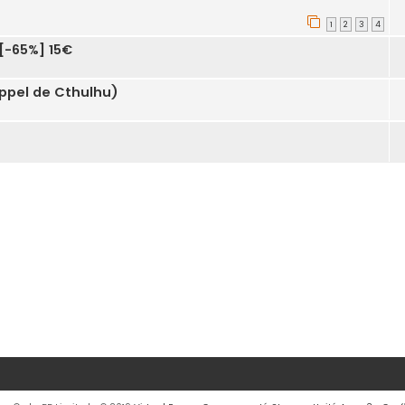
1
2
3
4
 [-65%] 15€
Appel de Cthulhu)