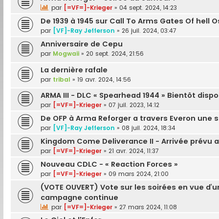
par
[=VF=]-Krieger
»
04 sept. 2024, 14:23
De 1939 à 1945 sur Call To Arms Gates Of hell 
par
[VF]-Ray Jefferson
»
26 juil. 2024, 03:47
Anniversaire de Cepu
par
Mogwaii
»
20 sept. 2024, 21:56
La dernière rafale
par
tribal
»
19 avr. 2024, 14:56
ARMA III - DLC « Spearhead 1944 » Bientôt dispo
par
[=VF=]-Krieger
»
07 juil. 2023, 14:12
De OFP à Arma Reforger a travers Everon une s
par
[VF]-Ray Jefferson
»
08 juil. 2024, 18:34
Kingdom Come Deliverance II - Arrivée prévu a
par
[=VF=]-Krieger
»
21 avr. 2024, 11:37
Nouveau CDLC - « Reaction Forces »
par
[=VF=]-Krieger
»
09 mars 2024, 21:00
(VOTE OUVERT) Vote sur les soirées en vue d’u
campagne continue
par
[=VF=]-Krieger
»
27 mars 2024, 11:08