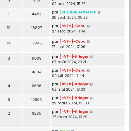
5
9115
02 nov. 2024, 15:25
par
[VF]-Ray Jefferson
1
4462
28 sept. 2024, 00:29
par
[=VF=]-Cepu
10
18827
27 sept. 2024, 11:44
par
[=VF=]-Cepu
14
17845
17 sept. 2024, 17:06
par
[=VF=]-Krieger
8
11809
07 août 2024, 23:21
par
[=VF=]-Cepu
1
4034
09 juil. 2024, 17:44
par
[=VF=]-Krieger
4
6608
02 mai 2024, 13:03
par
[=VF=]-Krieger
8
12606
29 mars 2024, 05:03
par
[=VF=]-Krieger
2
6235
27 mars 2024, 19:29