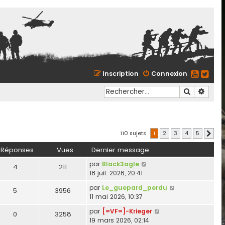
Inscription
Connexion
Recherche
Reche
110 sujets
1
2
3
4
5
Suiva
Réponses
Vues
Dernier message
par
Black3agle
4
211
18 juil. 2026, 20:41
par
Le_guepard_perdu
5
3956
11 mai 2026, 10:37
par
[=VF=]-Krieger
0
3258
19 mars 2026, 02:14