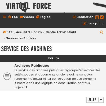
Virtual Force
FAQ
Videos
Règles
Connexion
Inscription
R
Site
Accueil du forum
Centre Administratif
e
Service des Archives
c
Service des Archives
h
e
Forum
r
Archives Publiques
c
Le service des archives publiques regroupe l'ensemble des
sujets, pages et documents anciens qui ne sont plus
h
forcément d'actualité. La conservation de ces éléments
e
s'inscrit dans une logique de consultation par tous
Sujets :
1
r
Aller