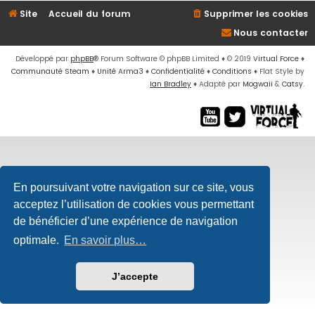
Site
Accueil du forum
Supprimer les cookies
Nous contacter
Développé par
phpBB
® Forum Software © phpBB Limited
♦ © 2019
Virtual Force
♦
Communauté Steam
♦
Unité Arma3
♦
Confidentialité
♦
Conditions
♦
Flat Style by
Ian Bradley
♦ Adapté par
Mogwaii
&
Catsy
.
En poursuivant votre navigation sur ce site, vous
acceptez l’utilisation de cookies vous permettant
de bénéficier d’une expérience de navigation
optimale.
En savoir plus…
J’accepte