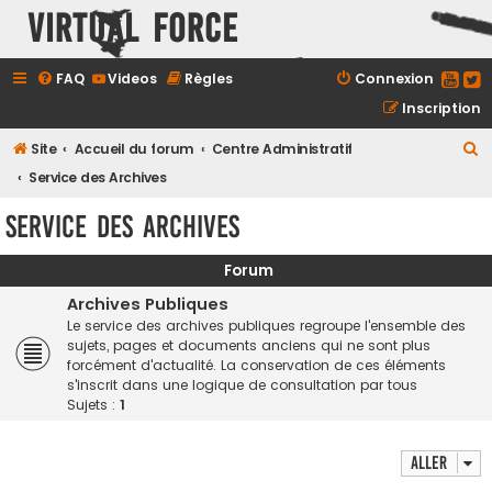
Virtual Force
FAQ
Videos
Règles
Connexion
Inscription
R
Site
Accueil du forum
Centre Administratif
e
Service des Archives
c
Service des Archives
h
e
Forum
r
Archives Publiques
c
Le service des archives publiques regroupe l'ensemble des
sujets, pages et documents anciens qui ne sont plus
h
forcément d'actualité. La conservation de ces éléments
e
s'inscrit dans une logique de consultation par tous
Sujets :
1
r
Aller