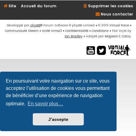
Site
Accueil du forum
Supprimer les cookies
Nous contacter
Développé par
phpBB
® Forum Software © phpBB Limited
♦ © 2019
Virtual Force
♦
Communauté Steam
♦
Unité Arma3
♦
Confidentialité
♦
Conditions
♦
Flat Style by
Ian Bradley
♦ Adapté par
Mogwaii
&
Catsy
.
En poursuivant votre navigation sur ce site, vous
acceptez l’utilisation de cookies vous permettant
de bénéficier d’une expérience de navigation
optimale.
En savoir plus…
J’accepte