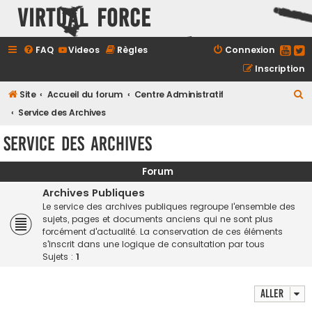
Virtual Force
FAQ
Videos
Règles
Connexion
Inscription
R
Site
Accueil du forum
Centre Administratif
e
Service des Archives
c
Service des Archives
h
e
Forum
r
Archives Publiques
c
Le service des archives publiques regroupe l'ensemble des
sujets, pages et documents anciens qui ne sont plus
h
forcément d'actualité. La conservation de ces éléments
e
s'inscrit dans une logique de consultation par tous
Sujets :
1
r
Aller