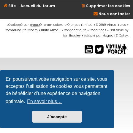
Site
Accueil du forum
Supprimer les cookies
Nous contacter
Développé par
phpBB
® Forum Software © phpBB Limited
♦ © 2019
Virtual Force
♦
Communauté Steam
♦
Unité Arma3
♦
Confidentialité
♦
Conditions
♦
Flat Style by
Ian Bradley
♦ Adapté par
Mogwaii
&
Catsy
.
En poursuivant votre navigation sur ce site, vous
acceptez l’utilisation de cookies vous permettant
de bénéficier d’une expérience de navigation
optimale.
En savoir plus…
J’accepte