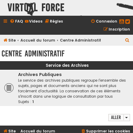
Virtual Force
FAQ
Videos
Règles
Connexion
Inscription
R
Site
Accueil du forum
Centre Administratif
e
Centre Administratif
c
h
Service des Archives
e
Archives Publiques
r
Le service des archives publiques regroupe l'ensemble des
sujets, pages et documents anciens qui ne sont plus
c
forcément d'actualité. La conservation de ces éléments
h
s'inscrit dans une logique de consultation par tous
Sujets :
1
e
r
Aller
Site
Accueil du forum
Supprimer les cookies