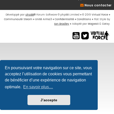
Nous contacter
Développé par
phpBB
® Forum Software © phpBB Limited
♦ © 2019
Virtual Force
♦
Communauté Steam
♦
Unité Arma3
♦
Confidentialité
♦
Conditions
♦
Flat Style by
Ian Bradley
♦ Adapté par
Mogwaii
&
Catsy
.
En poursuivant votre navigation sur ce site, vous
acceptez l’utilisation de cookies vous permettant
de bénéficier d’une expérience de navigation
optimale.
En savoir plus…
J’accepte