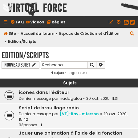
Virtual Force
FAQ
Videos
Règles
R
Site
Accueil du forum
Espace de Création et d'Édition
e
Edition/Scripts
c
Edition/Scripts
h
Rechercher
Recherche avancé
Nouveau sujet
e
4 sujets • Page
1
sur
1
r
c
Sujets
h
icones dans l'éditeur
e
Dernier message par
nadagalou
«
30 oct. 2025, 11:31
r
Script de brouillage radio
Dernier message par
[VF]-Ray Jefferson
«
29 avr. 2020,
15:42
Réponses :
1
Jouer une animation à l'aide de la fonction