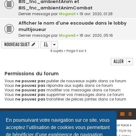
BIS_fnc_ambientAnim et
BIS_fnc_ambientAnimCombat
Dernier message par
Mogwaii
«
19 avr. 2020, 01:28
Afficher le nom d'une escouade dans le lobby
multijoueur
Dernier message par
Mogwaii
«
18 avr. 2020, 05:16
Nouveau sujet
4 sujets • Page
1
sur
1
Aller
Permissions du forum
Vous
ne pouvez pas
publier de nouveaux sujets dans ce forum
Vous
ne pouvez pas
répondre aux sujets dans ce forum
Vous
ne pouvez pas
modifier vos messages dans ce forum
Vous
ne pouvez pas
supprimer vos messages dans ce forum
Vous
ne pouvez pas
transférer de pièces jointes dans ce forum
Site
Accueil du forum
En poursuivant votre navigation sur ce site, vous
Développé par
phpBB
® Forum Software © phpBB Limited
♦ © 2019
Virtual Force
♦
acceptez l’utilisation de cookies vous permettant
Communauté Steam
♦
Unité Arma3
♦
Confidentialité
♦
Conditions
♦
Flat Style by
de bénéficier d’une expérience de navigation