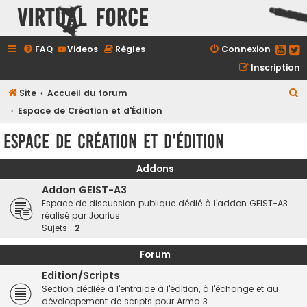
Virtual Force
FAQ
Videos
Règles
Connexion
Inscription
R
Site
Accueil du forum
e
Espace de Création et d'Édition
c
Espace de Création et d'Édition
h
e
Addons
r
Addon GEIST-A3
c
Espace de discussion publique dédié à l'addon GEIST-A3
réalisé par Joarius
h
Sujets :
2
e
r
Forum
Edition/Scripts
Section dédiée à l'entraide à l'édition, à l'échange et au
développement de scripts pour Arma 3