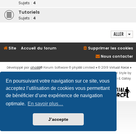
Sujets :
4
Tutoriels
Sujets :
4
Aller
Site
Accueil du forum
Supprimer les cookies
Nous contacter
Développé par
phpBB
® Forum Software © phpBB Limited
♦ © 2019
Virtual Force
♦
Communauté Steam
♦
Unité Arma3
♦
Confidentialité
♦
Conditions
♦
Flat Style by
Ian Bradley
♦ Adapté par
Mogwaii
&
Catsy
.
En poursuivant votre navigation sur ce site, vous
acceptez l’utilisation de cookies vous permettant
de bénéficier d’une expérience de navigation
optimale.
En savoir plus…
J’accepte