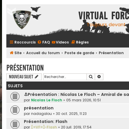
Virtual For
Toujours devant
Raccourcis
FAQ
Videos
Règles
Site
Accueil du forum
Poste de garde
Présentation
Présentation
Rechercher
Recherche ava
Nouveau sujet
SUJETS
⚓Présentation : Nicolas Le Floch – Amiral de sa
par
Nicolas Le Floch
»
05 mars 2026, 10:51
présentation
par
nadagalou
»
30 oct. 2025, 11:23
Présentation: Flash
par
[=VF=]-Flash
»
20 juil. 2019, 17:54