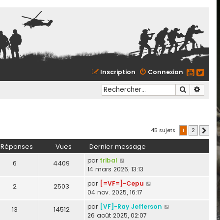
Inscription
Connexion
Recherche
Reche
45 sujets
1
2
Suiva
Réponses
Vues
Dernier message
par
tribal
6
4409
14 mars 2026, 13:13
par
[=VF=]-Cepu
2
2503
04 nov. 2025, 16:17
par
[VF]-Ray Jefferson
13
14512
26 août 2025, 02:07