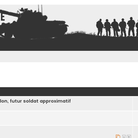
ce
ncée
lon, futur soldat approximatif
1
2