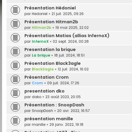
Présentation Hédoniel
par
Hedoniel
»
21 juil. 2025, 09:26
Présentation Hitman2b
par
Hitman2b
»
19 mai 2025, 22:02
Présentation Matias (allias InfernoX)
par
InfernoX
»
02 sept. 2024, 00:28
Presentation la brique
par
La brique
»
18 juil. 2024, 18:51
Présentation Black3agle
par
Black3agle
»
12 juil. 2024, 16:02
Présentation Crom
par
Crom
»
09 juil. 2024, 17:26
presentation dko
par
dako
»
23 août 2023, 20:05
Présentation : SnoopDash
par
SnoopDash
»
20 avr. 2022, 16:57
présentation manille
par
manille
»
29 janv. 2022, 19:18