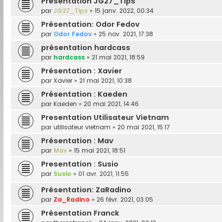
Présentation JG27_Tips
par
JG27_Tips
»
15 janv. 2022, 00:34
Présentation: Odor Fedov
par
Odor Fedov
»
25 nov. 2021, 17:38
présentation hardcass
par
hardcass
»
21 mai 2021, 18:59
Présentation : Xavier
par
Xavier
»
21 mai 2021, 10:38
Présentation : Kaeden
par
Kaeden
»
20 mai 2021, 14:46
Presentation Utilisateur Vietnam
par
utilisateur vietnam
»
20 mai 2021, 15:17
Présentation : Mav
par
Mav
»
15 mai 2021, 18:51
Presentation : Susio
par
Susio
»
01 avr. 2021, 11:55
Présentation: ZaRadino
par
Za_Radino
»
26 févr. 2021, 03:05
Présentation Franck