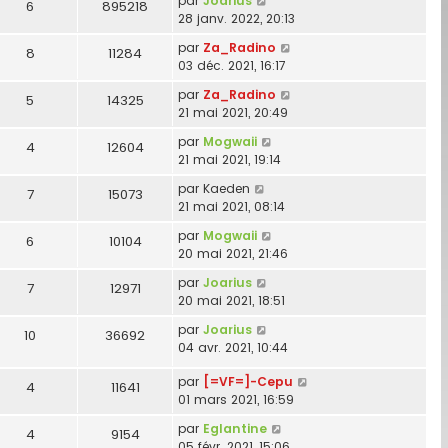
par
Joarius
6
895218
28 janv. 2022, 20:13
par
Za_Radino
8
11284
03 déc. 2021, 16:17
par
Za_Radino
5
14325
21 mai 2021, 20:49
par
Mogwaii
4
12604
21 mai 2021, 19:14
par
Kaeden
7
15073
21 mai 2021, 08:14
par
Mogwaii
6
10104
20 mai 2021, 21:46
par
Joarius
7
12971
20 mai 2021, 18:51
par
Joarius
10
36692
04 avr. 2021, 10:44
par
[=VF=]-Cepu
4
11641
01 mars 2021, 16:59
par
Eglantine
4
9154
05 févr. 2021, 15:06