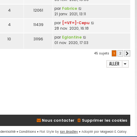
par
Fabrice
4
12061
21 janv. 2021, 13:11
par
[=VF=]-Cepu
4
11439
28 nov. 2020, 16:18
par
Eglantine
10
31196
01 nov. 2020, 17:03
45 sujets
1
2
Suiva
Aller
Nous contacter
Supprimer les cookies
identialité
♦
Conditions
♦
Flat Style by
Ian Bradley
♦ Adapté par
Mogwaii
&
Catsy
.