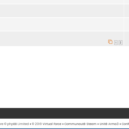
1
2
re © phpBB Limited
♦ © 2019
Virtual Force
♦
Communauté Steam
♦
Unité Arma3
♦
Conf