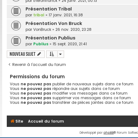
par
theronfranck
»
24 janv. 2021, 00:13
Présentation Tribal
par
tribal
»
17 janv. 2021, 16:38
Présentation Von Bruck
par
VonBruck
»
26 nov. 2020, 23:28
Présentation Publius
par
Publius
»
15 sept. 2020, 21:41
Nouveau sujet
Revenir à l’accueil du forum
Permissions du forum
Vous
ne pouvez pas
publier de nouveaux sujets dans ce forum
Vous
ne pouvez pas
répondre aux sujets dans ce forum
Vous
ne pouvez pas
modifier vos messages dans ce forum
Vous
ne pouvez pas
supprimer vos messages dans ce forum
Vous
ne pouvez pas
transférer de pièces jointes dans ce forum
Site
Accueil du forum
Développé par
phpBB
® Forum Softwa