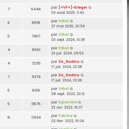
par
[=VF=]-Krieger
7
5446
03 août 2025, 11:43
par
tribal
6
8518
27 mai 2025, 20:56
par
tribal
5
71617
03 sept. 2024, 13:38
par
tribal
4
8561
23 juil. 2024, 09:53
par
Za_Radino
4
7235
17 juil. 2024, 23:38
par
Za_Radino
7
11379
17 juil. 2024, 23:36
par
tribal
5
9316
08 sept. 2023, 23:12
par
Eglantine
5
11875
23 avr. 2022, 16:37
par
Fabrice
8
13134
02 févr. 2022, 15:04