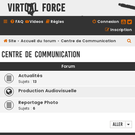
Virtual Force
FAQ
Videos
Règles
Connexion
Inscription
R
Site
Accueil du forum
Centre de Communication
e
Centre de Communication
c
h
Forum
e
Actualités
r
Sujets :
13
c
Production Audiovisuelle
h
Reportage Photo
e
Sujets :
6
r
Aller