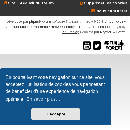
Site
Accueil du forum
Supprimer les cookies
Nous contacter
Développé par
phpBB
® Forum Software © phpBB Limited
♦ © 2019
Virtual Force
♦
Communauté Steam
♦
Unité Arma3
♦
Confidentialité
♦
Conditions
♦
Flat Style by
Ian Bradley
♦ Adapté par
Mogwaii
&
Catsy
.
En poursuivant votre navigation sur ce site, vous
acceptez l’utilisation de cookies vous permettant
de bénéficier d’une expérience de navigation
optimale.
En savoir plus…
J’accepte