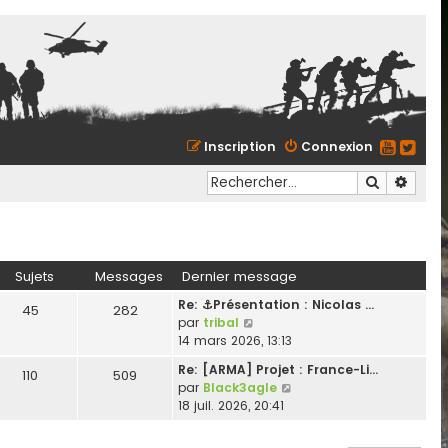
Inscription
Connexion
Recherche
Reche
Sujets
Messages
Dernier message
Re: ⚓Présentation : Nicolas …
45
282
C
par
tribal
o
14 mars 2026, 13:13
n
Re: [ARMA] Projet : France-Li…
110
509
s
C
par
Black3agle
u
o
18 juil. 2026, 20:41
l
n
t
s
e