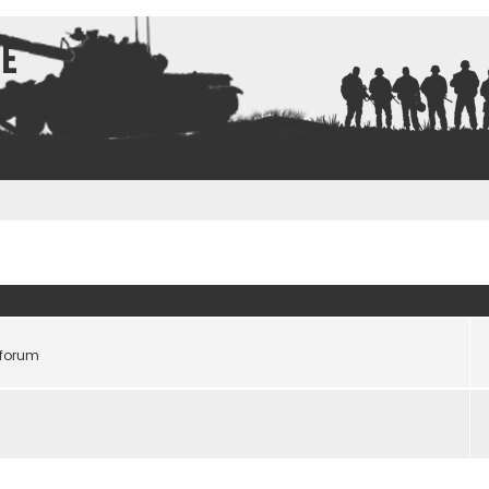
ce
 forum