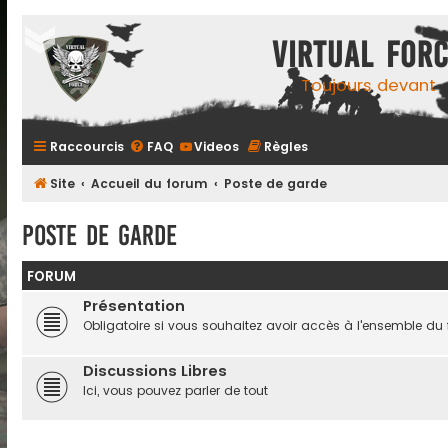
Virtual For
Toujours devant
Raccourcis
FAQ
Videos
Règles
Site
Accueil du forum
Poste de garde
Poste de garde
FORUM
Présentation
Obligatoire si vous souhaitez avoir accès à l'ensemble du
Discussions Libres
Ici, vous pouvez parler de tout