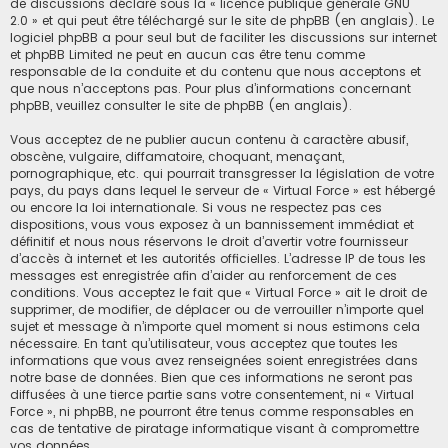
de discussions déclaré sous la «
licence publique générale GNU
2.0
» et qui peut être téléchargé sur
le site de phpBB
(en anglais). Le
logiciel phpBB a pour seul but de faciliter les discussions sur internet
et phpBB Limited ne peut en aucun cas être tenu comme
responsable de la conduite et du contenu que nous acceptons et
que nous n’acceptons pas. Pour plus d’informations concernant
phpBB, veuillez consulter
le site de phpBB
(en anglais).
Vous acceptez de ne publier aucun contenu à caractère abusif,
obscène, vulgaire, diffamatoire, choquant, menaçant,
pornographique, etc. qui pourrait transgresser la législation de votre
pays, du pays dans lequel le serveur de « Virtual Force » est hébergé
ou encore la loi internationale. Si vous ne respectez pas ces
dispositions, vous vous exposez à un bannissement immédiat et
définitif et nous nous réservons le droit d’avertir votre fournisseur
d’accès à internet et les autorités officielles. L’adresse IP de tous les
messages est enregistrée afin d’aider au renforcement de ces
conditions. Vous acceptez le fait que « Virtual Force » ait le droit de
supprimer, de modifier, de déplacer ou de verrouiller n’importe quel
sujet et message à n’importe quel moment si nous estimons cela
nécessaire. En tant qu’utilisateur, vous acceptez que toutes les
informations que vous avez renseignées soient enregistrées dans
notre base de données. Bien que ces informations ne seront pas
diffusées à une tierce partie sans votre consentement, ni « Virtual
Force », ni phpBB, ne pourront être tenus comme responsables en
cas de tentative de piratage informatique visant à compromettre
vos données.