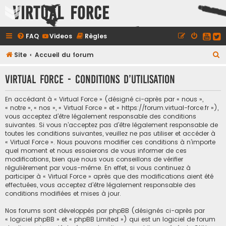
Virtual Force
FAQ
Videos
Règles
R
Site
Accueil du forum
e
Virtual Force - Conditions d’utilisation
c
h
En accédant à « Virtual Force » (désigné ci-après par « nous »,
e
« notre », « nos », « Virtual Force » et « https://forum.virtual-force.fr »),
vous acceptez d’être légalement responsable des conditions
r
suivantes. Si vous n’acceptez pas d’être légalement responsable de
c
toutes les conditions suivantes, veuillez ne pas utiliser et accéder à
« Virtual Force ». Nous pouvons modifier ces conditions à n’importe
h
quel moment et nous essaierons de vous informer de ces
e
modifications, bien que nous vous conseillons de vérifier
régulièrement par vous-même. En effet, si vous continuez à
r
participer à « Virtual Force » après que des modifications aient été
effectuées, vous acceptez d’être légalement responsable des
conditions modifiées et mises à jour.
Nos forums sont développés par phpBB (désignés ci-après par
« logiciel phpBB » et « phpBB Limited ») qui est un logiciel de forum