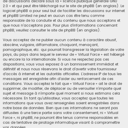
de discussions déclaré sous la «
licence publique générale GNU
2.0
» et qui peut être téléchargé sur
le site de phpBB
(en anglais). Le
logiciel phpBB a pour seul but de faciliter les discussions sur internet
et phpBB Limited ne peut en aucun cas être tenu comme
responsable de la conduite et du contenu que nous acceptons et
que nous n’acceptons pas. Pour plus d’informations concernant
phpBB, veuillez consulter
le site de phpBB
(en anglais).
Vous acceptez de ne publier aucun contenu à caractère abusif,
obscène, vulgaire, diffamatoire, choquant, menaçant,
pornographique, etc. qui pourrait transgresser la législation de votre
pays, du pays dans lequel le serveur de « Virtual Force » est hébergé
ou encore la loi internationale. Si vous ne respectez pas ces
dispositions, vous vous exposez à un bannissement immédiat et
définitif et nous nous réservons le droit d’avertir votre fournisseur
d’accès à internet et les autorités officielles. L’adresse IP de tous les
messages est enregistrée afin d’aider au renforcement de ces
conditions. Vous acceptez le fait que « Virtual Force » ait le droit de
supprimer, de modifier, de déplacer ou de verrouiller n’importe quel
sujet et message à n’importe quel moment si nous estimons cela
nécessaire. En tant qu’utilisateur, vous acceptez que toutes les
informations que vous avez renseignées soient enregistrées dans
notre base de données. Bien que ces informations ne seront pas
diffusées à une tierce partie sans votre consentement, ni « Virtual
Force », ni phpBB, ne pourront être tenus comme responsables en
cas de tentative de piratage informatique visant à compromettre
vos données.