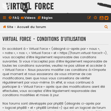
Virtual Force
FAQ
Videos
Règles
R
Site
Accueil du forum
e
Virtual Force - Conditions d’utilisation
c
h
En accédant à « Virtual Force » (désigné ci-après par « nous »,
e
« notre », « nos », « Virtual Force » et « https://forum.virtual-force.fr »),
vous acceptez d’être légalement responsable des conditions
r
suivantes. Si vous n’acceptez pas d’être légalement responsable de
c
toutes les conditions suivantes, veuillez ne pas utiliser et accéder à
« Virtual Force ». Nous pouvons modifier ces conditions à n’importe
h
quel moment et nous essaierons de vous informer de ces
e
modifications, bien que nous vous conseillons de vérifier
régulièrement par vous-même. En effet, si vous continuez à
r
participer à « Virtual Force » après que des modifications aient été
effectuées, vous acceptez d’être légalement responsable des
conditions modifiées et mises à jour.
Nos forums sont développés par phpBB (désignés ci-après par
« logiciel phpBB » et « phpBB Limited ») qui est un logiciel de forum