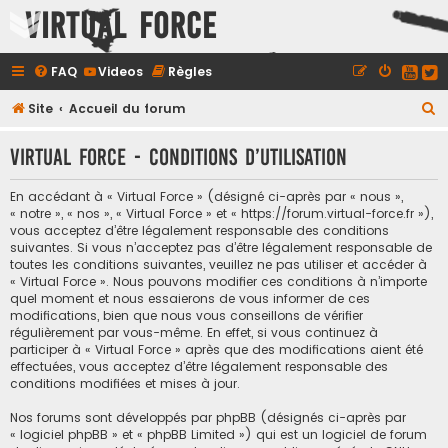
Virtual Force
FAQ
Videos
Règles
R
Site
Accueil du forum
e
Virtual Force - Conditions d’utilisation
c
h
En accédant à « Virtual Force » (désigné ci-après par « nous »,
e
« notre », « nos », « Virtual Force » et « https://forum.virtual-force.fr »),
vous acceptez d’être légalement responsable des conditions
r
suivantes. Si vous n’acceptez pas d’être légalement responsable de
c
toutes les conditions suivantes, veuillez ne pas utiliser et accéder à
« Virtual Force ». Nous pouvons modifier ces conditions à n’importe
h
quel moment et nous essaierons de vous informer de ces
e
modifications, bien que nous vous conseillons de vérifier
régulièrement par vous-même. En effet, si vous continuez à
r
participer à « Virtual Force » après que des modifications aient été
effectuées, vous acceptez d’être légalement responsable des
conditions modifiées et mises à jour.
Nos forums sont développés par phpBB (désignés ci-après par
« logiciel phpBB » et « phpBB Limited ») qui est un logiciel de forum