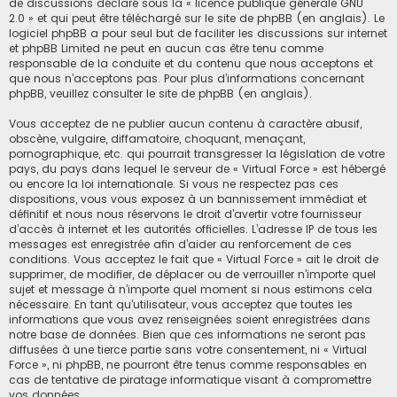
de discussions déclaré sous la «
licence publique générale GNU
2.0
» et qui peut être téléchargé sur
le site de phpBB
(en anglais). Le
logiciel phpBB a pour seul but de faciliter les discussions sur internet
et phpBB Limited ne peut en aucun cas être tenu comme
responsable de la conduite et du contenu que nous acceptons et
que nous n’acceptons pas. Pour plus d’informations concernant
phpBB, veuillez consulter
le site de phpBB
(en anglais).
Vous acceptez de ne publier aucun contenu à caractère abusif,
obscène, vulgaire, diffamatoire, choquant, menaçant,
pornographique, etc. qui pourrait transgresser la législation de votre
pays, du pays dans lequel le serveur de « Virtual Force » est hébergé
ou encore la loi internationale. Si vous ne respectez pas ces
dispositions, vous vous exposez à un bannissement immédiat et
définitif et nous nous réservons le droit d’avertir votre fournisseur
d’accès à internet et les autorités officielles. L’adresse IP de tous les
messages est enregistrée afin d’aider au renforcement de ces
conditions. Vous acceptez le fait que « Virtual Force » ait le droit de
supprimer, de modifier, de déplacer ou de verrouiller n’importe quel
sujet et message à n’importe quel moment si nous estimons cela
nécessaire. En tant qu’utilisateur, vous acceptez que toutes les
informations que vous avez renseignées soient enregistrées dans
notre base de données. Bien que ces informations ne seront pas
diffusées à une tierce partie sans votre consentement, ni « Virtual
Force », ni phpBB, ne pourront être tenus comme responsables en
cas de tentative de piratage informatique visant à compromettre
vos données.