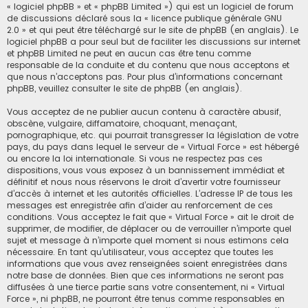
« logiciel phpBB » et « phpBB Limited ») qui est un logiciel de forum
de discussions déclaré sous la «
licence publique générale GNU
2.0
» et qui peut être téléchargé sur
le site de phpBB
(en anglais). Le
logiciel phpBB a pour seul but de faciliter les discussions sur internet
et phpBB Limited ne peut en aucun cas être tenu comme
responsable de la conduite et du contenu que nous acceptons et
que nous n’acceptons pas. Pour plus d’informations concernant
phpBB, veuillez consulter
le site de phpBB
(en anglais).
Vous acceptez de ne publier aucun contenu à caractère abusif,
obscène, vulgaire, diffamatoire, choquant, menaçant,
pornographique, etc. qui pourrait transgresser la législation de votre
pays, du pays dans lequel le serveur de « Virtual Force » est hébergé
ou encore la loi internationale. Si vous ne respectez pas ces
dispositions, vous vous exposez à un bannissement immédiat et
définitif et nous nous réservons le droit d’avertir votre fournisseur
d’accès à internet et les autorités officielles. L’adresse IP de tous les
messages est enregistrée afin d’aider au renforcement de ces
conditions. Vous acceptez le fait que « Virtual Force » ait le droit de
supprimer, de modifier, de déplacer ou de verrouiller n’importe quel
sujet et message à n’importe quel moment si nous estimons cela
nécessaire. En tant qu’utilisateur, vous acceptez que toutes les
informations que vous avez renseignées soient enregistrées dans
notre base de données. Bien que ces informations ne seront pas
diffusées à une tierce partie sans votre consentement, ni « Virtual
Force », ni phpBB, ne pourront être tenus comme responsables en