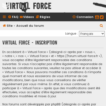
Virtual Force
FAQ
Videos
Règles
Connexion
R
Site
Accueil du forum
e
Langue :
c
Virtual Force - Inscription
h
e
En accédant à « Virtual Force » (désigné ci-après par « nous »,
« notre », « nos », « Virtual Force » et « https://forum.virtual-force.fr »),
r
vous acceptez d’être légalement responsable des conditions
c
suivantes. Si vous n’acceptez pas d’être légalement responsable de
toutes les conditions suivantes, veuillez ne pas utiliser et accéder à
h
« Virtual Force ». Nous pouvons modifier ces conditions à n’importe
e
quel moment et nous essaierons de vous informer de ces
modifications, bien que nous vous conseillons de vérifier
r
régulièrement par vous-même. En effet, si vous continuez à
participer à « Virtual Force » après que des modifications aient été
effectuées, vous acceptez d’être légalement responsable des
conditions modifiées et mises à jour.
Nos forums sont développés par phpBB (désignés ci-après par