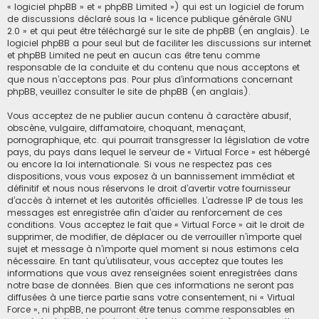
« logiciel phpBB » et « phpBB Limited ») qui est un logiciel de forum
de discussions déclaré sous la «
licence publique générale GNU
2.0
» et qui peut être téléchargé sur
le site de phpBB
(en anglais). Le
logiciel phpBB a pour seul but de faciliter les discussions sur internet
et phpBB Limited ne peut en aucun cas être tenu comme
responsable de la conduite et du contenu que nous acceptons et
que nous n’acceptons pas. Pour plus d’informations concernant
phpBB, veuillez consulter
le site de phpBB
(en anglais).
Vous acceptez de ne publier aucun contenu à caractère abusif,
obscène, vulgaire, diffamatoire, choquant, menaçant,
pornographique, etc. qui pourrait transgresser la législation de votre
pays, du pays dans lequel le serveur de « Virtual Force » est hébergé
ou encore la loi internationale. Si vous ne respectez pas ces
dispositions, vous vous exposez à un bannissement immédiat et
définitif et nous nous réservons le droit d’avertir votre fournisseur
d’accès à internet et les autorités officielles. L’adresse IP de tous les
messages est enregistrée afin d’aider au renforcement de ces
conditions. Vous acceptez le fait que « Virtual Force » ait le droit de
supprimer, de modifier, de déplacer ou de verrouiller n’importe quel
sujet et message à n’importe quel moment si nous estimons cela
nécessaire. En tant qu’utilisateur, vous acceptez que toutes les
informations que vous avez renseignées soient enregistrées dans
notre base de données. Bien que ces informations ne seront pas
diffusées à une tierce partie sans votre consentement, ni « Virtual
Force », ni phpBB, ne pourront être tenus comme responsables en