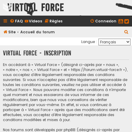
Virtual Force
FAQ
Videos
Règles
Connexion
R
Site
Accueil du forum
e
Langue :
c
Virtual Force - Inscription
h
e
En accédant à « Virtual Force » (désigné ci-après par « nous »,
« notre », « nos », « Virtual Force » et « https://forum.virtual-force.fr »),
r
vous acceptez d’être légalement responsable des conditions
c
suivantes. Si vous n’acceptez pas d’être légalement responsable de
toutes les conditions suivantes, veuillez ne pas utiliser et accéder à
h
« Virtual Force ». Nous pouvons modifier ces conditions à n’importe
e
quel moment et nous essaierons de vous informer de ces
modifications, bien que nous vous conseillons de vérifier
r
régulièrement par vous-même. En effet, si vous continuez à
participer à « Virtual Force » après que des modifications aient été
effectuées, vous acceptez d’être légalement responsable des
conditions modifiées et mises à jour.
Nos forums sont développés par phpBB (désignés ci-après par