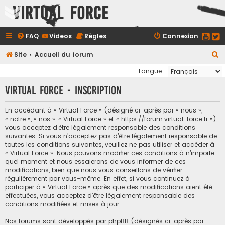
Virtual Force
FAQ
Videos
Règles
Connexion
R
Site
Accueil du forum
e
Langue :
c
Virtual Force - Inscription
h
e
En accédant à « Virtual Force » (désigné ci-après par « nous »,
« notre », « nos », « Virtual Force » et « https://forum.virtual-force.fr »),
r
vous acceptez d’être légalement responsable des conditions
c
suivantes. Si vous n’acceptez pas d’être légalement responsable de
toutes les conditions suivantes, veuillez ne pas utiliser et accéder à
h
« Virtual Force ». Nous pouvons modifier ces conditions à n’importe
e
quel moment et nous essaierons de vous informer de ces
modifications, bien que nous vous conseillons de vérifier
r
régulièrement par vous-même. En effet, si vous continuez à
participer à « Virtual Force » après que des modifications aient été
effectuées, vous acceptez d’être légalement responsable des
conditions modifiées et mises à jour.
Nos forums sont développés par phpBB (désignés ci-après par