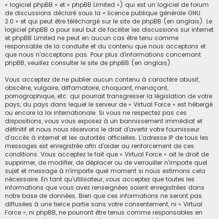
« logiciel phpBB » et « phpBB Limited ») qui est un logiciel de forum
de discussions déclaré sous la «
licence publique générale GNU
2.0
» et qui peut être téléchargé sur
le site de phpBB
(en anglais). Le
logiciel phpBB a pour seul but de faciliter les discussions sur internet
et phpBB Limited ne peut en aucun cas être tenu comme
responsable de la conduite et du contenu que nous acceptons et
que nous n’acceptons pas. Pour plus d’informations concernant
phpBB, veuillez consulter
le site de phpBB
(en anglais).
Vous acceptez de ne publier aucun contenu à caractère abusif,
obscène, vulgaire, diffamatoire, choquant, menaçant,
pornographique, etc. qui pourrait transgresser la législation de votre
pays, du pays dans lequel le serveur de « Virtual Force » est hébergé
ou encore la loi internationale. Si vous ne respectez pas ces
dispositions, vous vous exposez à un bannissement immédiat et
définitif et nous nous réservons le droit d’avertir votre fournisseur
d’accès à internet et les autorités officielles. L’adresse IP de tous les
messages est enregistrée afin d’aider au renforcement de ces
conditions. Vous acceptez le fait que « Virtual Force » ait le droit de
supprimer, de modifier, de déplacer ou de verrouiller n’importe quel
sujet et message à n’importe quel moment si nous estimons cela
nécessaire. En tant qu’utilisateur, vous acceptez que toutes les
informations que vous avez renseignées soient enregistrées dans
notre base de données. Bien que ces informations ne seront pas
diffusées à une tierce partie sans votre consentement, ni « Virtual
Force », ni phpBB, ne pourront être tenus comme responsables en