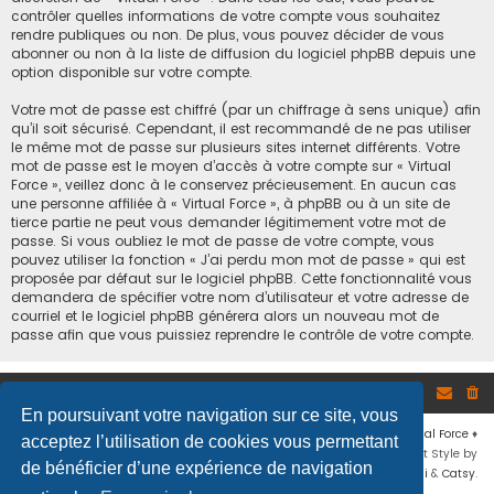
contrôler quelles informations de votre compte vous souhaitez
rendre publiques ou non. De plus, vous pouvez décider de vous
abonner ou non à la liste de diffusion du logiciel phpBB depuis une
option disponible sur votre compte.
Votre mot de passe est chiffré (par un chiffrage à sens unique) afin
qu’il soit sécurisé. Cependant, il est recommandé de ne pas utiliser
le même mot de passe sur plusieurs sites internet différents. Votre
mot de passe est le moyen d’accès à votre compte sur « Virtual
Force », veillez donc à le conservez précieusement. En aucun cas
une personne affiliée à « Virtual Force », à phpBB ou à un site de
tierce partie ne peut vous demander légitimement votre mot de
passe. Si vous oubliez le mot de passe de votre compte, vous
pouvez utiliser la fonction « J’ai perdu mon mot de passe » qui est
proposée par défaut sur le logiciel phpBB. Cette fonctionnalité vous
demandera de spécifier votre nom d’utilisateur et votre adresse de
courriel et le logiciel phpBB générera alors un nouveau mot de
passe afin que vous puissiez reprendre le contrôle de votre compte.
Site
Accueil du forum
En poursuivant votre navigation sur ce site, vous
Développé par
phpBB
® Forum Software © phpBB Limited
♦ © 2019
Virtual Force
♦
acceptez l’utilisation de cookies vous permettant
Communauté Steam
♦
Unité Arma3
♦
Confidentialité
♦
Conditions
♦
Flat Style by
de bénéficier d’une expérience de navigation
Ian Bradley
♦ Adapté par
Mogwaii
&
Catsy
.