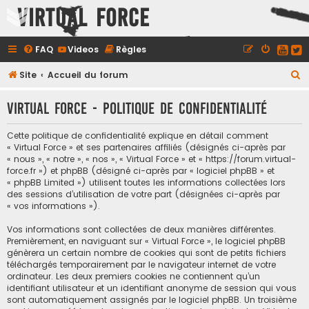
Virtual Force
FAQ
Videos
Règles
R
Site
Accueil du forum
e
Virtual Force - Politique de confidentialité
c
h
Cette politique de confidentialité explique en détail comment
e
« Virtual Force » et ses partenaires affiliés (désignés ci-après par
« nous », « notre », « nos », « Virtual Force » et « https://forum.virtual-
r
force.fr ») et phpBB (désigné ci-après par « logiciel phpBB » et
c
« phpBB Limited ») utilisent toutes les informations collectées lors
des sessions d’utilisation de votre part (désignées ci-après par
h
« vos informations »).
e
Vos informations sont collectées de deux manières différentes.
r
Premièrement, en naviguant sur « Virtual Force », le logiciel phpBB
génèrera un certain nombre de cookies qui sont de petits fichiers
téléchargés temporairement par le navigateur internet de votre
ordinateur. Les deux premiers cookies ne contiennent qu’un
identifiant utilisateur et un identifiant anonyme de session qui vous
sont automatiquement assignés par le logiciel phpBB. Un troisième