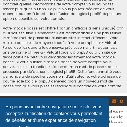
contrôler quelles informations de votre compte vous souhaitez
rendre publiques ou non. De plus, vous pouvez décider de vous
abonner ou non à la liste de diffusion du logiciel phpBB depuis une
option disponible sur votre compte.
Votre mot de passe est chiffré (par un chiffrage à sens unique) afin
qu’il soit sécurisé. Cependant, il est recommandé de ne pas utiliser
le même mot de passe sur plusieurs sites internet différents. Votre
mot de passe est le moyen d’accès à votre compte sur « Virtual
Force », veillez donc à le conservez précieusement. En aucun cas
une personne affiliée à « Virtual Force », à phpBB ou à un site de
tierce partie ne peut vous demander légitimement votre mot de
passe. Si vous oubliez le mot de passe de votre compte, vous
pouvez utiliser la fonction « J’ai perdu mon mot de passe » qui est
proposée par défaut sur le logiciel phpBB. Cette fonctionnalité vous
demandera de spécifier votre nom d’utilisateur et votre adresse de
courriel et le logiciel phpBB générera alors un nouveau mot de
passe afin que vous puissiez reprendre le contrôle de votre compte.
Site
Accueil du forum
En poursuivant votre navigation sur ce site, vous
Développé par
phpBB
® Forum Software © phpBB Limited
♦ © 2019
Virtual Force
♦
acceptez l’utilisation de cookies vous permettant
Communauté Steam
♦
Unité Arma3
♦
Confidentialité
♦
Conditions
♦
Flat Style by
de bénéficier d’une expérience de navigation
Ian Bradley
♦ Adapté par
Mogwaii
&
Catsy
.