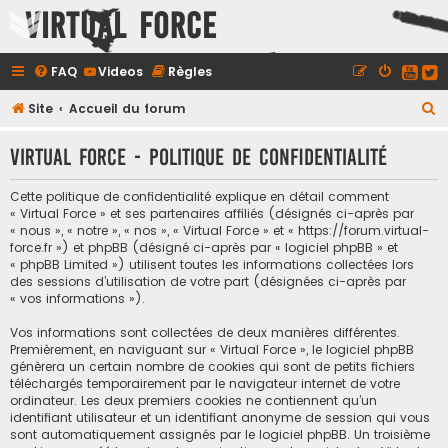
Virtual Force
FAQ
Videos
Règles
R
Site
Accueil du forum
e
Virtual Force - Politique de confidentialité
c
h
Cette politique de confidentialité explique en détail comment
e
« Virtual Force » et ses partenaires affiliés (désignés ci-après par
« nous », « notre », « nos », « Virtual Force » et « https://forum.virtual-
r
force.fr ») et phpBB (désigné ci-après par « logiciel phpBB » et
c
« phpBB Limited ») utilisent toutes les informations collectées lors
des sessions d’utilisation de votre part (désignées ci-après par
h
« vos informations »).
e
Vos informations sont collectées de deux manières différentes.
r
Premièrement, en naviguant sur « Virtual Force », le logiciel phpBB
génèrera un certain nombre de cookies qui sont de petits fichiers
téléchargés temporairement par le navigateur internet de votre
ordinateur. Les deux premiers cookies ne contiennent qu’un
identifiant utilisateur et un identifiant anonyme de session qui vous
sont automatiquement assignés par le logiciel phpBB. Un troisième