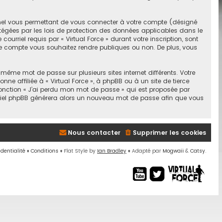
nnel vous permettant de vous connecter à votre compte (désigné
otégées par les lois de protection des données applicables dans le
urriel requis par « Virtual Force » durant votre inscription, sont
otre compte vous souhaitez rendre publiques ou non. De plus, vous
 même mot de passe sur plusieurs sites internet différents. Votre
e affiliée à « Virtual Force », à phpBB ou à un site de tierce
fonction « J’ai perdu mon mot de passe » qui est proposée par
logiciel phpBB générera alors un nouveau mot de passe afin que vous
Nous contacter
Supprimer les cookies
identialité
♦
Conditions
♦
Flat Style by
Ian Bradley
♦ Adapté par
Mogwaii
&
Catsy
.