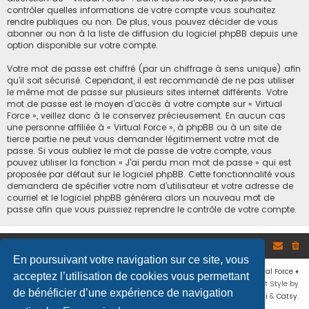
contrôler quelles informations de votre compte vous souhaitez
rendre publiques ou non. De plus, vous pouvez décider de vous
abonner ou non à la liste de diffusion du logiciel phpBB depuis une
option disponible sur votre compte.
Votre mot de passe est chiffré (par un chiffrage à sens unique) afin
qu’il soit sécurisé. Cependant, il est recommandé de ne pas utiliser
le même mot de passe sur plusieurs sites internet différents. Votre
mot de passe est le moyen d’accès à votre compte sur « Virtual
Force », veillez donc à le conservez précieusement. En aucun cas
une personne affiliée à « Virtual Force », à phpBB ou à un site de
tierce partie ne peut vous demander légitimement votre mot de
passe. Si vous oubliez le mot de passe de votre compte, vous
pouvez utiliser la fonction « J’ai perdu mon mot de passe » qui est
proposée par défaut sur le logiciel phpBB. Cette fonctionnalité vous
demandera de spécifier votre nom d’utilisateur et votre adresse de
courriel et le logiciel phpBB générera alors un nouveau mot de
passe afin que vous puissiez reprendre le contrôle de votre compte.
Site
Accueil du forum
En poursuivant votre navigation sur ce site, vous
Développé par
phpBB
® Forum Software © phpBB Limited
♦ © 2019
Virtual Force
♦
acceptez l’utilisation de cookies vous permettant
Communauté Steam
♦
Unité Arma3
♦
Confidentialité
♦
Conditions
♦
Flat Style by
de bénéficier d’une expérience de navigation
Ian Bradley
♦ Adapté par
Mogwaii
&
Catsy
.