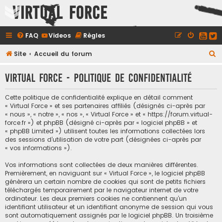
Virtual Force
FAQ
Videos
Règles
R
Site
Accueil du forum
e
Virtual Force - Politique de confidentialité
c
h
Cette politique de confidentialité explique en détail comment
e
« Virtual Force » et ses partenaires affiliés (désignés ci-après par
« nous », « notre », « nos », « Virtual Force » et « https://forum.virtual-
r
force.fr ») et phpBB (désigné ci-après par « logiciel phpBB » et
c
« phpBB Limited ») utilisent toutes les informations collectées lors
des sessions d’utilisation de votre part (désignées ci-après par
h
« vos informations »).
e
Vos informations sont collectées de deux manières différentes.
r
Premièrement, en naviguant sur « Virtual Force », le logiciel phpBB
génèrera un certain nombre de cookies qui sont de petits fichiers
téléchargés temporairement par le navigateur internet de votre
ordinateur. Les deux premiers cookies ne contiennent qu’un
identifiant utilisateur et un identifiant anonyme de session qui vous
sont automatiquement assignés par le logiciel phpBB. Un troisième