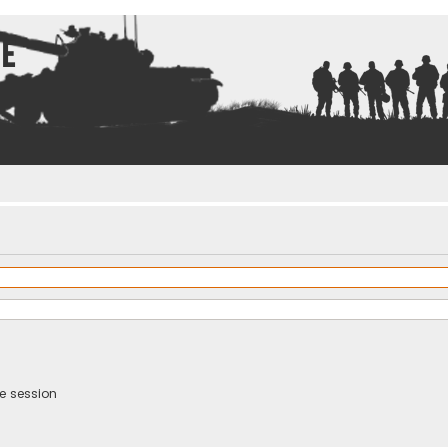
ce
e session