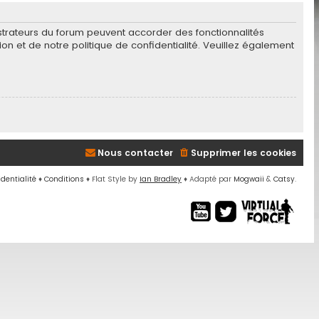
istrateurs du forum peuvent accorder des fonctionnalités
tion et de notre politique de confidentialité. Veuillez également
Nous contacter
Supprimer les cookies
identialité
♦
Conditions
♦
Flat Style by
Ian Bradley
♦ Adapté par
Mogwaii
&
Catsy
.