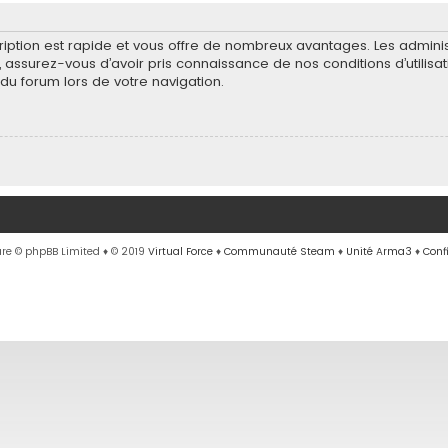
scription est rapide et vous offre de nombreux avantages. Les admin
e, assurez-vous d’avoir pris connaissance de nos conditions d’utilisa
du forum lors de votre navigation.
re © phpBB Limited
♦ © 2019
Virtual Force
♦
Communauté Steam
♦
Unité Arma3
♦
Conf