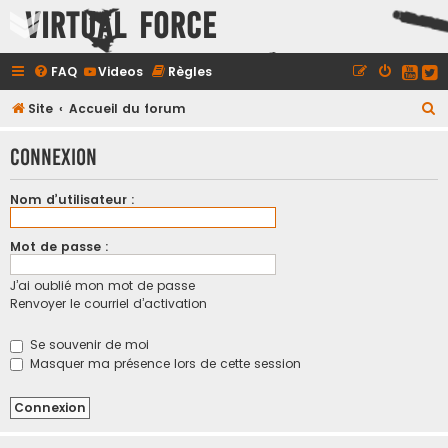
Virtual Force
FAQ
Videos
Règles
R
Site
Accueil du forum
e
Connexion
c
h
Nom d’utilisateur :
e
r
Mot de passe :
c
J’ai oublié mon mot de passe
h
Renvoyer le courriel d’activation
e
r
Se souvenir de moi
Masquer ma présence lors de cette session