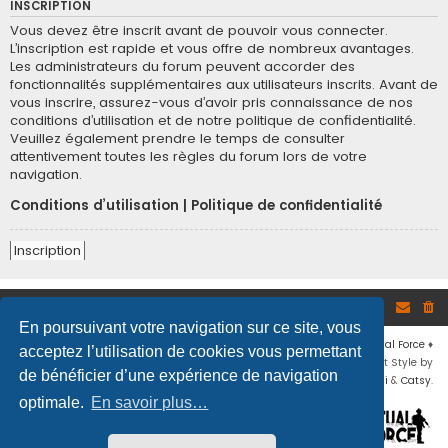
INSCRIPTION
Vous devez être inscrit avant de pouvoir vous connecter.
L’inscription est rapide et vous offre de nombreux avantages.
Les administrateurs du forum peuvent accorder des
fonctionnalités supplémentaires aux utilisateurs inscrits. Avant de
vous inscrire, assurez-vous d’avoir pris connaissance de nos
conditions d’utilisation et de notre politique de confidentialité.
Veuillez également prendre le temps de consulter
attentivement toutes les règles du forum lors de votre
navigation.
Conditions d’utilisation
|
Politique de confidentialité
Inscription
Site
Accueil du forum
En poursuivant votre navigation sur ce site, vous
Développé par
phpBB
® Forum Software © phpBB Limited
♦ © 2019
Virtual Force
♦
acceptez l’utilisation de cookies vous permettant
Communauté Steam
♦
Unité Arma3
♦
Confidentialité
♦
Conditions
♦
Flat Style by
de bénéficier d’une expérience de navigation
Ian Bradley
♦ Adapté par
Mogwaii
&
Catsy
.
optimale.
En savoir plus…