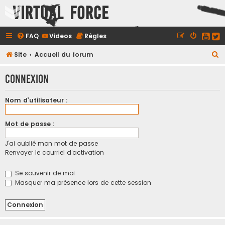
Virtual Force
FAQ
Videos
Règles
R
Site
Accueil du forum
e
Connexion
c
h
Nom d’utilisateur :
e
r
Mot de passe :
c
J’ai oublié mon mot de passe
h
Renvoyer le courriel d’activation
e
r
Se souvenir de moi
Masquer ma présence lors de cette session