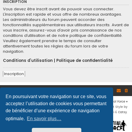
INSCRIPTION
Vous devez être inscrit avant de pouvoir vous connecter.
L’inscription est rapide et vous offre de nombreux avantages.
Les administrateurs du forum peuvent accorder des
fonctionnalités supplémentaires aux utilisateurs inscrits. Avant de
vous inscrire, assurez-vous d’avoir pris connaissance de nos
conditions d’utilisation et de notre politique de confidentialité.
Veuillez également prendre le temps de consulter
attentivement toutes les règles du forum lors de votre
navigation.
Conditions d’utilisation
|
Politique de confidentialité
Inscription
Site
Accueil du forum
En poursuivant votre navigation sur ce site, vous
Développé par
phpBB
® Forum Software © phpBB Limited
♦ © 2019
Virtual Force
♦
acceptez l’utilisation de cookies vous permettant
Communauté Steam
♦
Unité Arma3
♦
Confidentialité
♦
Conditions
♦
Flat Style by
de bénéficier d’une expérience de navigation
Ian Bradley
♦ Adapté par
Mogwaii
&
Catsy
.
optimale.
En savoir plus…