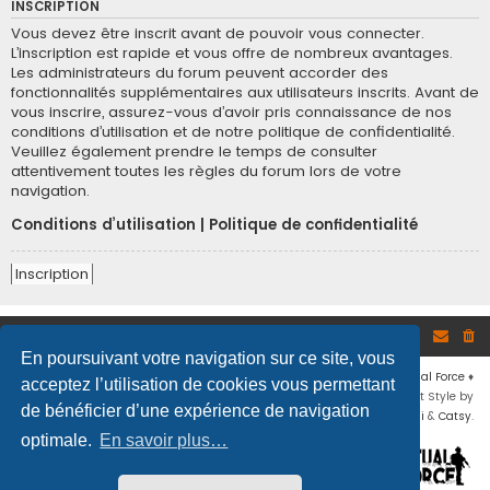
INSCRIPTION
Vous devez être inscrit avant de pouvoir vous connecter.
L’inscription est rapide et vous offre de nombreux avantages.
Les administrateurs du forum peuvent accorder des
fonctionnalités supplémentaires aux utilisateurs inscrits. Avant de
vous inscrire, assurez-vous d’avoir pris connaissance de nos
conditions d’utilisation et de notre politique de confidentialité.
Veuillez également prendre le temps de consulter
attentivement toutes les règles du forum lors de votre
navigation.
Conditions d’utilisation
|
Politique de confidentialité
Inscription
Site
Accueil du forum
En poursuivant votre navigation sur ce site, vous
Développé par
phpBB
® Forum Software © phpBB Limited
♦ © 2019
Virtual Force
♦
acceptez l’utilisation de cookies vous permettant
Communauté Steam
♦
Unité Arma3
♦
Confidentialité
♦
Conditions
♦
Flat Style by
de bénéficier d’une expérience de navigation
Ian Bradley
♦ Adapté par
Mogwaii
&
Catsy
.
optimale.
En savoir plus…