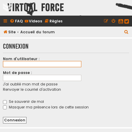
Virtual Force
FAQ
Videos
Règles
R
Site
Accueil du forum
e
Connexion
c
h
Nom d’utilisateur :
e
r
Mot de passe :
c
J’ai oublié mon mot de passe
h
Renvoyer le courriel d’activation
e
r
Se souvenir de moi
Masquer ma présence lors de cette session