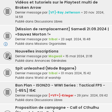
Vidéos et tutoriels sur le Playtest multi de
Broken Arrow
Dernier message par
[VF]-Ray Jefferson
«
20 nov. 2024,
14:58
Publié dans
Discussions Libres
[Mission de remplacement] Samedi 21.09.2024 |
«Sauvez Morton !»
Dernier message par
tribal
«
23 sept. 2024, 16:48
Publié dans
Missions Organisées
Nouvelles inscriptions
Dernier message par
Mogwaii
«
15 mai 2024, 21:18
Publié dans
Annonces Générales
Spit unleashed (Mode Bagarre)
Dernier message par
tribal
«
01 mars 2024, 15:42
Publié dans
World of warship
Bon Plan - ISONZO - WWI Series : Tactical FPS -
[-65%] 15€
Dernier message par
[=VF=]-Krieger
«
29 janv. 2024, 09:42
Publié dans
Discussions Libres
Proposition de campagne - Call of Cthulhu