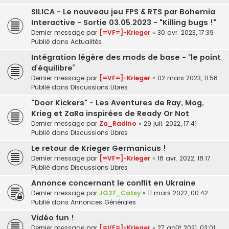
SILICA - Le nouveau jeu FPS & RTS par Bohemia
Interactive - Sortie 03.05.2023 - "Killing bugs !"
Dernier message par
[=VF=]-Krieger
«
30 avr. 2023, 17:39
Publié dans
Actualités
Intégration légère des mods de base - “le point
d’équilibre”
Dernier message par
[=VF=]-Krieger
«
02 mars 2023, 11:58
Publié dans
Discussions Libres
"Door Kickers" - Les Aventures de Ray, Mog,
Krieg et ZaRa inspirées de Ready Or Not
Dernier message par
Za_Radino
«
29 juil. 2022, 17:41
Publié dans
Discussions Libres
Le retour de Krieger Germanicus !
Dernier message par
[=VF=]-Krieger
«
18 avr. 2022, 18:17
Publié dans
Discussions Libres
Annonce concernant le conflit en Ukraine
Dernier message par
JG27_Catsy
«
11 mars 2022, 00:42
Publié dans
Annonces Générales
Vidéo fun !
Dernier message par
[=VF=]-Krieger
«
27 août 2021, 03:01