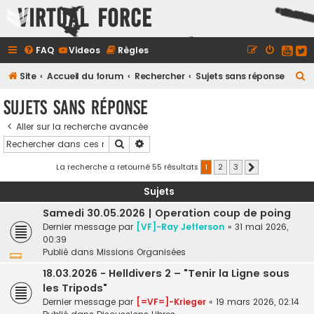
Virtual Force
FAQ
Videos
Règles
R
Site
Accueil du forum
Rechercher
Sujets sans réponse
e
Sujets sans réponse
c
Aller sur la recherche avancée
h
Rechercher
Recherche avancée
e
r
La recherche a retourné 55 résultats
1
2
3
Suivant
c
Sujets
h
Samedi 30.05.2026 | Operation coup de poing
e
Dernier message par
[VF]-Ray Jefferson
«
31 mai 2026,
r
00:39
Publié dans
Missions Organisées
18.03.2026 - Helldivers 2 – "Tenir la Ligne sous
les Tripods"
Dernier message par
[=VF=]-Krieger
«
19 mars 2026, 02:14