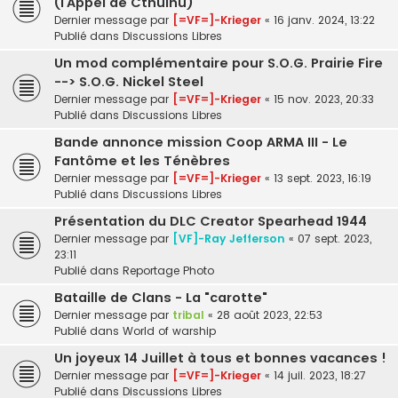
(l’Appel de Cthulhu)
Dernier message par
[=VF=]-Krieger
«
16 janv. 2024, 13:22
Publié dans
Discussions Libres
Un mod complémentaire pour S.O.G. Prairie Fire
--> S.O.G. Nickel Steel
Dernier message par
[=VF=]-Krieger
«
15 nov. 2023, 20:33
Publié dans
Discussions Libres
Bande annonce mission Coop ARMA III - Le
Fantôme et les Ténèbres
Dernier message par
[=VF=]-Krieger
«
13 sept. 2023, 16:19
Publié dans
Discussions Libres
Présentation du DLC Creator Spearhead 1944
Dernier message par
[VF]-Ray Jefferson
«
07 sept. 2023,
23:11
Publié dans
Reportage Photo
Bataille de Clans - La "carotte"
Dernier message par
tribal
«
28 août 2023, 22:53
Publié dans
World of warship
Un joyeux 14 Juillet à tous et bonnes vacances !
Dernier message par
[=VF=]-Krieger
«
14 juil. 2023, 18:27
Publié dans
Discussions Libres