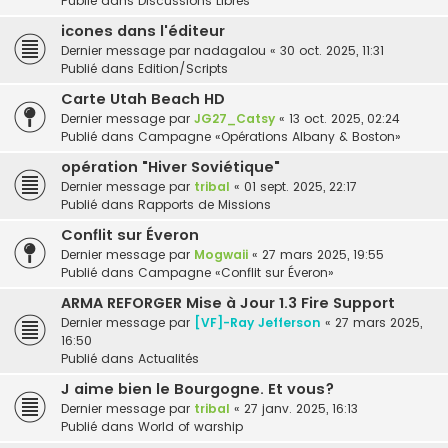
Publié dans
Discussions Libres
icones dans l'éditeur
Dernier message par
nadagalou
«
30 oct. 2025, 11:31
Publié dans
Edition/Scripts
Carte Utah Beach HD
Dernier message par
JG27_Catsy
«
13 oct. 2025, 02:24
Publié dans
Campagne «Opérations Albany & Boston»
opération "Hiver Soviétique"
Dernier message par
tribal
«
01 sept. 2025, 22:17
Publié dans
Rapports de Missions
Conflit sur Éveron
Dernier message par
Mogwaii
«
27 mars 2025, 19:55
Publié dans
Campagne «Conflit sur Éveron»
ARMA REFORGER Mise à Jour 1.3 Fire Support
Dernier message par
[VF]-Ray Jefferson
«
27 mars 2025,
16:50
Publié dans
Actualités
J aime bien le Bourgogne. Et vous?
Dernier message par
tribal
«
27 janv. 2025, 16:13
Publié dans
World of warship