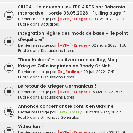
SILICA - Le nouveau jeu FPS & RTS par Bohemia
Interactive - Sortie 03.05.2023 - "Killing bugs !"
Dernier message par
[=VF=]-Krieger
«
30 avr. 2023, 17:39
Publié dans
Actualités
Intégration légère des mods de base - “le point
d’équilibre”
Dernier message par
[=VF=]-Krieger
«
02 mars 2023, 11:58
Publié dans
Discussions Libres
"Door Kickers" - Les Aventures de Ray, Mog,
Krieg et ZaRa inspirées de Ready Or Not
Dernier message par
Za_Radino
«
29 juil. 2022, 17:41
Publié dans
Discussions Libres
Le retour de Krieger Germanicus !
Dernier message par
[=VF=]-Krieger
«
18 avr. 2022, 18:17
Publié dans
Discussions Libres
Annonce concernant le conflit en Ukraine
Dernier message par
JG27_Catsy
«
11 mars 2022, 00:42
Publié dans
Annonces Générales
Vidéo fun !
Dernier message par
[=VF=]-Krieger
«
27 août 2021, 03:01