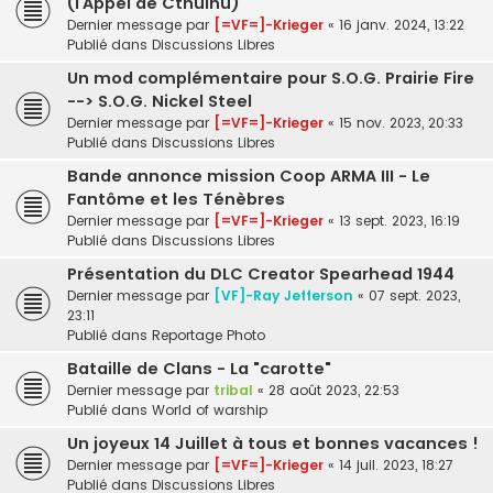
(l’Appel de Cthulhu)
Dernier message par
[=VF=]-Krieger
«
16 janv. 2024, 13:22
Publié dans
Discussions Libres
Un mod complémentaire pour S.O.G. Prairie Fire
--> S.O.G. Nickel Steel
Dernier message par
[=VF=]-Krieger
«
15 nov. 2023, 20:33
Publié dans
Discussions Libres
Bande annonce mission Coop ARMA III - Le
Fantôme et les Ténèbres
Dernier message par
[=VF=]-Krieger
«
13 sept. 2023, 16:19
Publié dans
Discussions Libres
Présentation du DLC Creator Spearhead 1944
Dernier message par
[VF]-Ray Jefferson
«
07 sept. 2023,
23:11
Publié dans
Reportage Photo
Bataille de Clans - La "carotte"
Dernier message par
tribal
«
28 août 2023, 22:53
Publié dans
World of warship
Un joyeux 14 Juillet à tous et bonnes vacances !
Dernier message par
[=VF=]-Krieger
«
14 juil. 2023, 18:27
Publié dans
Discussions Libres