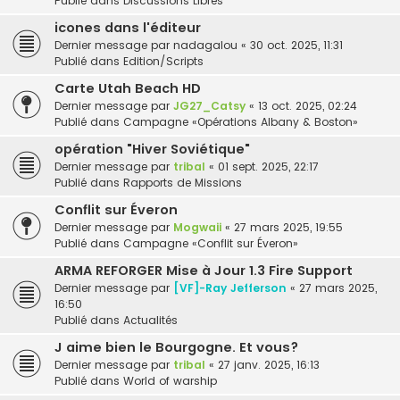
Publié dans
Discussions Libres
icones dans l'éditeur
Dernier message par
nadagalou
«
30 oct. 2025, 11:31
Publié dans
Edition/Scripts
Carte Utah Beach HD
Dernier message par
JG27_Catsy
«
13 oct. 2025, 02:24
Publié dans
Campagne «Opérations Albany & Boston»
opération "Hiver Soviétique"
Dernier message par
tribal
«
01 sept. 2025, 22:17
Publié dans
Rapports de Missions
Conflit sur Éveron
Dernier message par
Mogwaii
«
27 mars 2025, 19:55
Publié dans
Campagne «Conflit sur Éveron»
ARMA REFORGER Mise à Jour 1.3 Fire Support
Dernier message par
[VF]-Ray Jefferson
«
27 mars 2025,
16:50
Publié dans
Actualités
J aime bien le Bourgogne. Et vous?
Dernier message par
tribal
«
27 janv. 2025, 16:13
Publié dans
World of warship