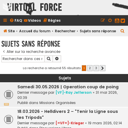
Virtual Force
FAQ
Videos
Règles
R
Site
Accueil du forum
Rechercher
Sujets sans réponse
e
Sujets sans réponse
c
Aller sur la recherche avancée
h
Rechercher
Recherche avancée
e
r
La recherche a retourné 55 résultats
1
2
3
Suivant
c
Sujets
h
Samedi 30.05.2026 | Operation coup de poing
e
Dernier message par
[VF]-Ray Jefferson
«
31 mai 2026,
r
00:39
Publié dans
Missions Organisées
18.03.2026 - Helldivers 2 – "Tenir la Ligne sous
les Tripods"
Dernier message par
[=VF=]-Krieger
«
19 mars 2026, 02:14