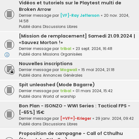
Vidéos et tutoriels sur le Playtest multi de
Broken Arrow
Dernier message par
[VF]-Ray Jefferson
«
20 nov. 2024,
14:58
Publié dans
Discussions Libres
[Mission de remplacement] Samedi 21.09.2024 |
«Sauvez Morton !»
Dernier message par
tribal
«
23 sept. 2024, 16:48
Publié dans
Missions Organisées
Nouvelles inscriptions
Dernier message par
Mogwaii
«
15 mai 2024, 21:18
Publié dans
Annonces Générales
Spit unleashed (Mode Bagarre)
Dernier message par
tribal
«
01 mars 2024, 15:42
Publié dans
World of warship
Bon Plan - ISONZO - WWI Series : Tactical FPS -
[-65%] 15€
Dernier message par
[=VF=]-Krieger
«
29 janv. 2024, 09:42
Publié dans
Discussions Libres
Proposition de campagne - Call of Cthulhu