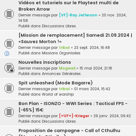
Vidéos et tutoriels sur le Playtest multi de
Broken Arrow
Dernier message par
[VF]-Ray Jefferson
«
20 nov. 2024,
14:58
Publié dans
Discussions Libres
[Mission de remplacement] Samedi 21.09.2024 |
«Sauvez Morton !»
Dernier message par
tribal
«
23 sept. 2024, 16:48
Publié dans
Missions Organisées
Nouvelles inscriptions
Dernier message par
Mogwaii
«
15 mai 2024, 21:18
Publié dans
Annonces Générales
Spit unleashed (Mode Bagarre)
Dernier message par
tribal
«
01 mars 2024, 15:42
Publié dans
World of warship
Bon Plan - ISONZO - WWI Series : Tactical FPS -
[-65%] 15€
Dernier message par
[=VF=]-Krieger
«
29 janv. 2024, 09:42
Publié dans
Discussions Libres
Proposition de campagne - Call of Cthulhu