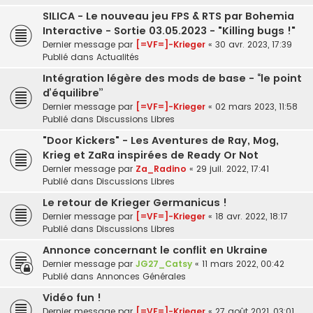
SILICA - Le nouveau jeu FPS & RTS par Bohemia
Interactive - Sortie 03.05.2023 - "Killing bugs !"
Dernier message par
[=VF=]-Krieger
«
30 avr. 2023, 17:39
Publié dans
Actualités
Intégration légère des mods de base - “le point
d’équilibre”
Dernier message par
[=VF=]-Krieger
«
02 mars 2023, 11:58
Publié dans
Discussions Libres
"Door Kickers" - Les Aventures de Ray, Mog,
Krieg et ZaRa inspirées de Ready Or Not
Dernier message par
Za_Radino
«
29 juil. 2022, 17:41
Publié dans
Discussions Libres
Le retour de Krieger Germanicus !
Dernier message par
[=VF=]-Krieger
«
18 avr. 2022, 18:17
Publié dans
Discussions Libres
Annonce concernant le conflit en Ukraine
Dernier message par
JG27_Catsy
«
11 mars 2022, 00:42
Publié dans
Annonces Générales
Vidéo fun !
Dernier message par
[=VF=]-Krieger
«
27 août 2021, 03:01