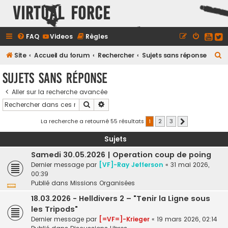
Virtual Force
FAQ
Videos
Règles
R
Site
Accueil du forum
Rechercher
Sujets sans réponse
e
Sujets sans réponse
c
Aller sur la recherche avancée
h
Rechercher
Recherche avancée
e
r
La recherche a retourné 55 résultats
1
2
3
Suivant
c
Sujets
h
Samedi 30.05.2026 | Operation coup de poing
e
Dernier message par
[VF]-Ray Jefferson
«
31 mai 2026,
r
00:39
Publié dans
Missions Organisées
18.03.2026 - Helldivers 2 – "Tenir la Ligne sous
les Tripods"
Dernier message par
[=VF=]-Krieger
«
19 mars 2026, 02:14