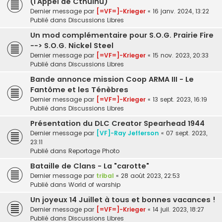
(l’Appel de Cthulhu)
Dernier message par
[=VF=]-Krieger
«
16 janv. 2024, 13:22
Publié dans
Discussions Libres
Un mod complémentaire pour S.O.G. Prairie Fire
--> S.O.G. Nickel Steel
Dernier message par
[=VF=]-Krieger
«
15 nov. 2023, 20:33
Publié dans
Discussions Libres
Bande annonce mission Coop ARMA III - Le
Fantôme et les Ténèbres
Dernier message par
[=VF=]-Krieger
«
13 sept. 2023, 16:19
Publié dans
Discussions Libres
Présentation du DLC Creator Spearhead 1944
Dernier message par
[VF]-Ray Jefferson
«
07 sept. 2023,
23:11
Publié dans
Reportage Photo
Bataille de Clans - La "carotte"
Dernier message par
tribal
«
28 août 2023, 22:53
Publié dans
World of warship
Un joyeux 14 Juillet à tous et bonnes vacances !
Dernier message par
[=VF=]-Krieger
«
14 juil. 2023, 18:27
Publié dans
Discussions Libres