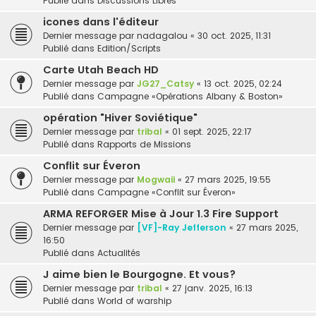
Publié dans
Discussions Libres
icones dans l'éditeur
Dernier message par
nadagalou
«
30 oct. 2025, 11:31
Publié dans
Edition/Scripts
Carte Utah Beach HD
Dernier message par
JG27_Catsy
«
13 oct. 2025, 02:24
Publié dans
Campagne «Opérations Albany & Boston»
opération "Hiver Soviétique"
Dernier message par
tribal
«
01 sept. 2025, 22:17
Publié dans
Rapports de Missions
Conflit sur Éveron
Dernier message par
Mogwaii
«
27 mars 2025, 19:55
Publié dans
Campagne «Conflit sur Éveron»
ARMA REFORGER Mise à Jour 1.3 Fire Support
Dernier message par
[VF]-Ray Jefferson
«
27 mars 2025,
16:50
Publié dans
Actualités
J aime bien le Bourgogne. Et vous?
Dernier message par
tribal
«
27 janv. 2025, 16:13
Publié dans
World of warship