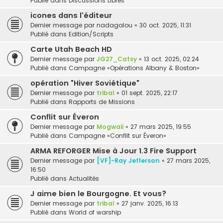
Publié dans
Discussions Libres
icones dans l'éditeur
Dernier message par
nadagalou
«
30 oct. 2025, 11:31
Publié dans
Edition/Scripts
Carte Utah Beach HD
Dernier message par
JG27_Catsy
«
13 oct. 2025, 02:24
Publié dans
Campagne «Opérations Albany & Boston»
opération "Hiver Soviétique"
Dernier message par
tribal
«
01 sept. 2025, 22:17
Publié dans
Rapports de Missions
Conflit sur Éveron
Dernier message par
Mogwaii
«
27 mars 2025, 19:55
Publié dans
Campagne «Conflit sur Éveron»
ARMA REFORGER Mise à Jour 1.3 Fire Support
Dernier message par
[VF]-Ray Jefferson
«
27 mars 2025,
16:50
Publié dans
Actualités
J aime bien le Bourgogne. Et vous?
Dernier message par
tribal
«
27 janv. 2025, 16:13
Publié dans
World of warship