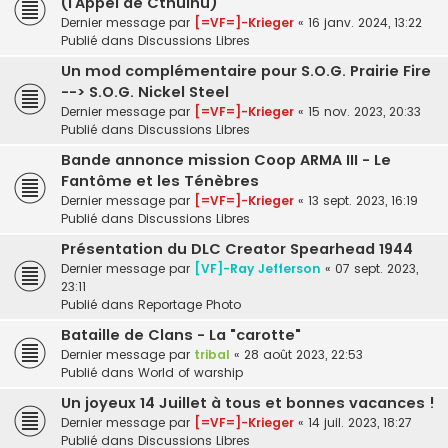
(l’Appel de Cthulhu)
Dernier message par
[=VF=]-Krieger
«
16 janv. 2024, 13:22
Publié dans
Discussions Libres
Un mod complémentaire pour S.O.G. Prairie Fire
--> S.O.G. Nickel Steel
Dernier message par
[=VF=]-Krieger
«
15 nov. 2023, 20:33
Publié dans
Discussions Libres
Bande annonce mission Coop ARMA III - Le
Fantôme et les Ténèbres
Dernier message par
[=VF=]-Krieger
«
13 sept. 2023, 16:19
Publié dans
Discussions Libres
Présentation du DLC Creator Spearhead 1944
Dernier message par
[VF]-Ray Jefferson
«
07 sept. 2023,
23:11
Publié dans
Reportage Photo
Bataille de Clans - La "carotte"
Dernier message par
tribal
«
28 août 2023, 22:53
Publié dans
World of warship
Un joyeux 14 Juillet à tous et bonnes vacances !
Dernier message par
[=VF=]-Krieger
«
14 juil. 2023, 18:27
Publié dans
Discussions Libres