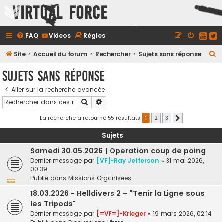
Virtual Force
FAQ
Videos
Règles
R
Site
Accueil du forum
Rechercher
Sujets sans réponse
e
Sujets sans réponse
c
Aller sur la recherche avancée
h
Rechercher
Recherche avancée
e
r
La recherche a retourné 55 résultats
1
2
3
Suivant
c
Sujets
h
Samedi 30.05.2026 | Operation coup de poing
e
Dernier message par
[VF]-Ray Jefferson
«
31 mai 2026,
r
00:39
Publié dans
Missions Organisées
18.03.2026 - Helldivers 2 – "Tenir la Ligne sous
les Tripods"
Dernier message par
[=VF=]-Krieger
«
19 mars 2026, 02:14