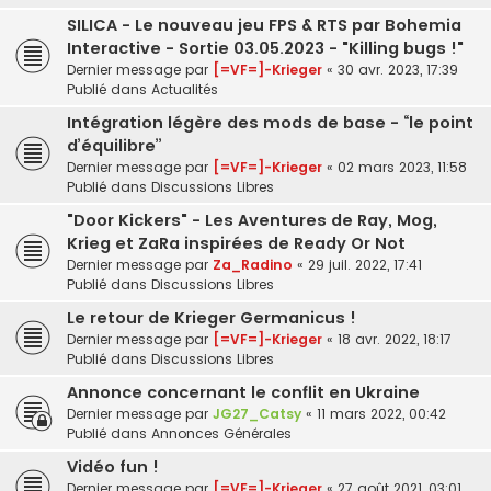
SILICA - Le nouveau jeu FPS & RTS par Bohemia
Interactive - Sortie 03.05.2023 - "Killing bugs !"
Dernier message par
[=VF=]-Krieger
«
30 avr. 2023, 17:39
Publié dans
Actualités
Intégration légère des mods de base - “le point
d’équilibre”
Dernier message par
[=VF=]-Krieger
«
02 mars 2023, 11:58
Publié dans
Discussions Libres
"Door Kickers" - Les Aventures de Ray, Mog,
Krieg et ZaRa inspirées de Ready Or Not
Dernier message par
Za_Radino
«
29 juil. 2022, 17:41
Publié dans
Discussions Libres
Le retour de Krieger Germanicus !
Dernier message par
[=VF=]-Krieger
«
18 avr. 2022, 18:17
Publié dans
Discussions Libres
Annonce concernant le conflit en Ukraine
Dernier message par
JG27_Catsy
«
11 mars 2022, 00:42
Publié dans
Annonces Générales
Vidéo fun !
Dernier message par
[=VF=]-Krieger
«
27 août 2021, 03:01