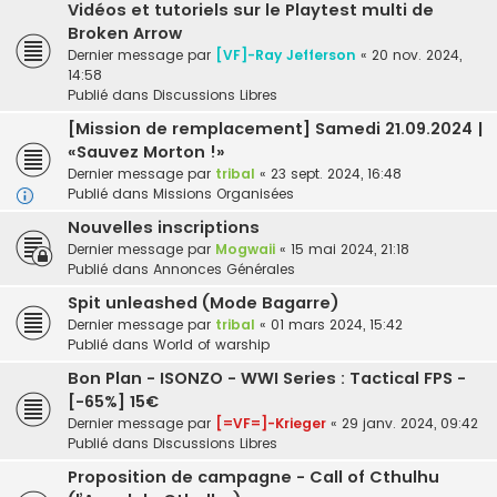
Vidéos et tutoriels sur le Playtest multi de
Broken Arrow
Dernier message par
[VF]-Ray Jefferson
«
20 nov. 2024,
14:58
Publié dans
Discussions Libres
[Mission de remplacement] Samedi 21.09.2024 |
«Sauvez Morton !»
Dernier message par
tribal
«
23 sept. 2024, 16:48
Publié dans
Missions Organisées
Nouvelles inscriptions
Dernier message par
Mogwaii
«
15 mai 2024, 21:18
Publié dans
Annonces Générales
Spit unleashed (Mode Bagarre)
Dernier message par
tribal
«
01 mars 2024, 15:42
Publié dans
World of warship
Bon Plan - ISONZO - WWI Series : Tactical FPS -
[-65%] 15€
Dernier message par
[=VF=]-Krieger
«
29 janv. 2024, 09:42
Publié dans
Discussions Libres
Proposition de campagne - Call of Cthulhu