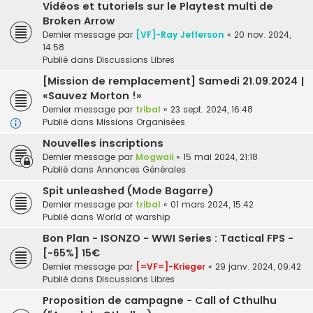
Vidéos et tutoriels sur le Playtest multi de
Broken Arrow
Dernier message par
[VF]-Ray Jefferson
«
20 nov. 2024,
14:58
Publié dans
Discussions Libres
[Mission de remplacement] Samedi 21.09.2024 |
«Sauvez Morton !»
Dernier message par
tribal
«
23 sept. 2024, 16:48
Publié dans
Missions Organisées
Nouvelles inscriptions
Dernier message par
Mogwaii
«
15 mai 2024, 21:18
Publié dans
Annonces Générales
Spit unleashed (Mode Bagarre)
Dernier message par
tribal
«
01 mars 2024, 15:42
Publié dans
World of warship
Bon Plan - ISONZO - WWI Series : Tactical FPS -
[-65%] 15€
Dernier message par
[=VF=]-Krieger
«
29 janv. 2024, 09:42
Publié dans
Discussions Libres
Proposition de campagne - Call of Cthulhu