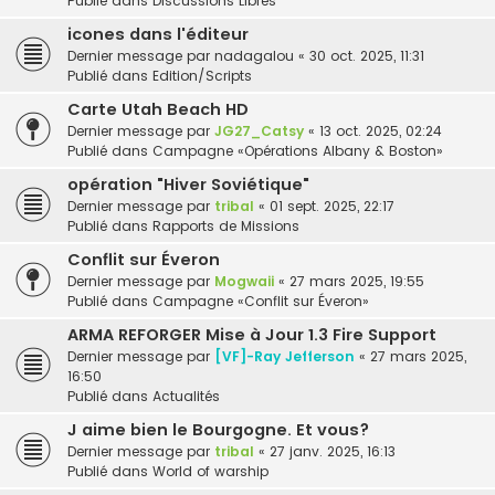
Publié dans
Discussions Libres
icones dans l'éditeur
Dernier message par
nadagalou
«
30 oct. 2025, 11:31
Publié dans
Edition/Scripts
Carte Utah Beach HD
Dernier message par
JG27_Catsy
«
13 oct. 2025, 02:24
Publié dans
Campagne «Opérations Albany & Boston»
opération "Hiver Soviétique"
Dernier message par
tribal
«
01 sept. 2025, 22:17
Publié dans
Rapports de Missions
Conflit sur Éveron
Dernier message par
Mogwaii
«
27 mars 2025, 19:55
Publié dans
Campagne «Conflit sur Éveron»
ARMA REFORGER Mise à Jour 1.3 Fire Support
Dernier message par
[VF]-Ray Jefferson
«
27 mars 2025,
16:50
Publié dans
Actualités
J aime bien le Bourgogne. Et vous?
Dernier message par
tribal
«
27 janv. 2025, 16:13
Publié dans
World of warship