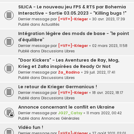
SILICA - Le nouveau jeu FPS & RTS par Bohemia
Interactive - Sortie 03.05.2023 - "Killing bugs !"
Dernier message par
[=VF=]-Krieger
«
30 avr. 2023, 17:39
Publié dans
Actualités
Intégration légère des mods de base - “le point
d’équilibre”
Dernier message par
[=VF=]-Krieger
«
02 mars 2023, 11:58
Publié dans
Discussions Libres
"Door Kickers" - Les Aventures de Ray, Mog,
Krieg et ZaRa inspirées de Ready Or Not
Dernier message par
Za_Radino
«
29 juil. 2022, 17:41
Publié dans
Discussions Libres
Le retour de Krieger Germanicus !
Dernier message par
[=VF=]-Krieger
«
18 avr. 2022, 18:17
Publié dans
Discussions Libres
Annonce concernant le conflit en Ukraine
Dernier message par
JG27_Catsy
«
11 mars 2022, 00:42
Publié dans
Annonces Générales
Vidéo fun !
Dernier message par
[=VF=]-Krieger
«
27 août 2021, 03:01