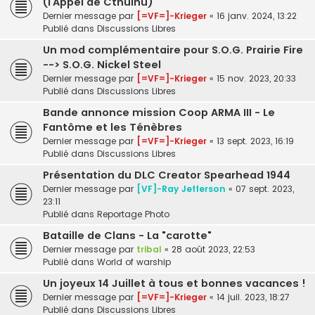
(l’Appel de Cthulhu)
Dernier message par
[=VF=]-Krieger
«
16 janv. 2024, 13:22
Publié dans
Discussions Libres
Un mod complémentaire pour S.O.G. Prairie Fire
--> S.O.G. Nickel Steel
Dernier message par
[=VF=]-Krieger
«
15 nov. 2023, 20:33
Publié dans
Discussions Libres
Bande annonce mission Coop ARMA III - Le
Fantôme et les Ténèbres
Dernier message par
[=VF=]-Krieger
«
13 sept. 2023, 16:19
Publié dans
Discussions Libres
Présentation du DLC Creator Spearhead 1944
Dernier message par
[VF]-Ray Jefferson
«
07 sept. 2023,
23:11
Publié dans
Reportage Photo
Bataille de Clans - La "carotte"
Dernier message par
tribal
«
28 août 2023, 22:53
Publié dans
World of warship
Un joyeux 14 Juillet à tous et bonnes vacances !
Dernier message par
[=VF=]-Krieger
«
14 juil. 2023, 18:27
Publié dans
Discussions Libres