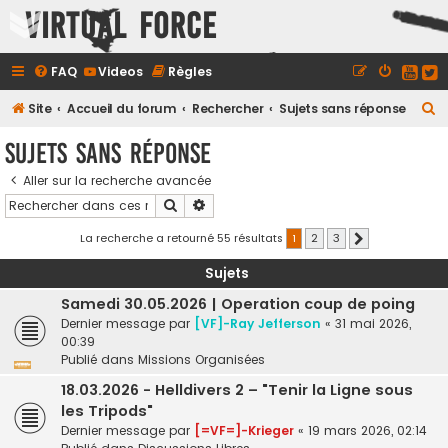
Virtual Force
FAQ
Videos
Règles
R
Site
Accueil du forum
Rechercher
Sujets sans réponse
e
Sujets sans réponse
c
Aller sur la recherche avancée
h
Rechercher
Recherche avancée
e
r
La recherche a retourné 55 résultats
1
2
3
Suivant
c
Sujets
h
Samedi 30.05.2026 | Operation coup de poing
e
Dernier message par
[VF]-Ray Jefferson
«
31 mai 2026,
r
00:39
Publié dans
Missions Organisées
18.03.2026 - Helldivers 2 – "Tenir la Ligne sous
les Tripods"
Dernier message par
[=VF=]-Krieger
«
19 mars 2026, 02:14